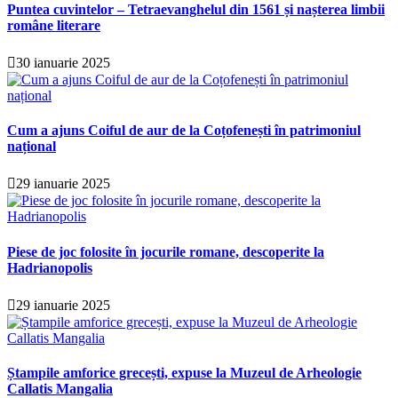
Puntea cuvintelor – Tetraevanghelul din 1561 și nașterea limbii
române literare
30 ianuarie 2025
Cum a ajuns Coiful de aur de la Coțofenești în patrimoniul
național
29 ianuarie 2025
Piese de joc folosite în jocurile romane, descoperite la
Hadrianopolis
29 ianuarie 2025
Ștampile amforice grecești, expuse la Muzeul de Arheologie
Callatis Mangalia