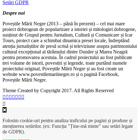
Setări GDPR
Despre noi
Poveștile Mării Negre (2013 – până în prezent) – cel mai mare
proiect dobrogean de popularizare a istoriei și mitologiei dobrogene,
susținut de Grupul pentru Jurnalism, Cultură și Comunicare și Icar
Tours, proiect care a schimbat dinamica presei locale, îndreptând
atenția jurnaliștilor de presă scrisă și televiziune asupra patrimoniului
cultural excepțional al tărâmului dintre Dunăre și Marea Neagră
pentru promovarea acestuia. În cadrul proiectului au fost publicate
trei volume de istorii, povestiri și legende, toate purtând numele
proiectului original, Poveștile Mării Negre și au fost create un
website www.povestilemariinegre.ro și o pagină Facebook,
Poveștile Mării Negre.
Theme Created by Copyright 2017. All Rights Reserved
Folosim cookie-uri pentru analiza traficului pe pagini și produse și
menținerea setărilor. (ex: Funcția "Ține-mă minte" sau setări legate
de GDPR).