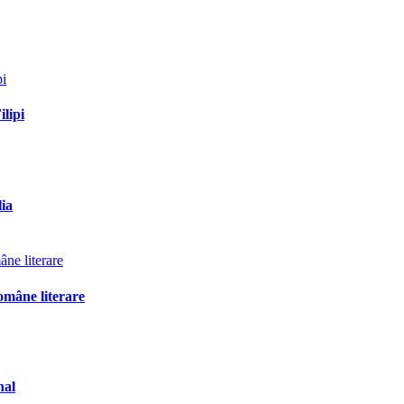
ilipi
lia
omâne literare
nal