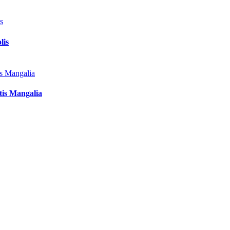
lis
tis Mangalia