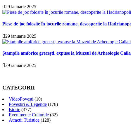
29 ianuarie 2025
Piese de joc folosite în jocurile romane, descoperite la Hadrianopo
29 ianuarie 2025
Ștampile amforice grecești, expuse la Muzeul de Arheologie Calla
29 ianuarie 2025
CATEGORII
VideoPovești
(10)
Povestiri & Legende
(178)
Istorie
(377)
Evenimente Culturale
(82)
Atractii Turistice
(128)