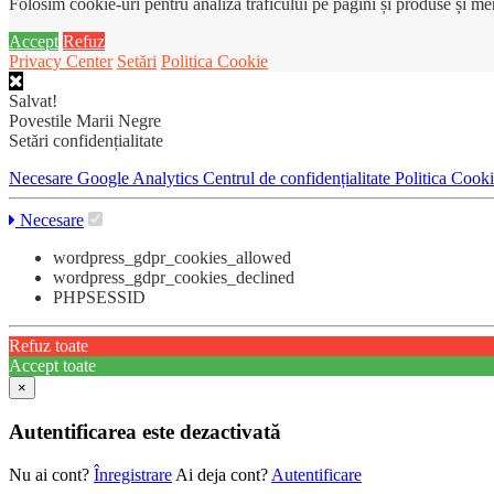
Folosim cookie-uri pentru analiza traficului pe pagini și produse și m
Accept
Refuz
Privacy Center
Setări
Politica Cookie
Salvat!
Povestile Marii Negre
Setări confidențialitate
Necesare
Google Analytics
Centrul de confidențialitate
Politica Cook
Necesare
wordpress_gdpr_cookies_allowed
wordpress_gdpr_cookies_declined
PHPSESSID
Refuz toate
Accept toate
×
Autentificarea este dezactivată
Nu ai cont?
Înregistrare
Ai deja cont?
Autentificare