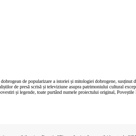
dobrogean de popularizare a istoriei și mitologiei dobrogene, susținut 
aliștilor de presă scrisă și televiziune asupra patrimoniului cultural e
, povestiri și legende, toate purtând numele proiectului original, Poveșt