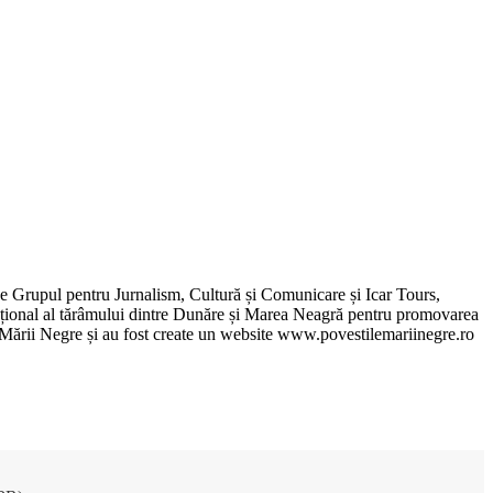
de Grupul pentru Jurnalism, Cultură și Comunicare și Icar Tours,
xcepțional al tărâmului dintre Dunăre și Marea Neagră pentru promovarea
ile Mării Negre și au fost create un website www.povestilemariinegre.ro