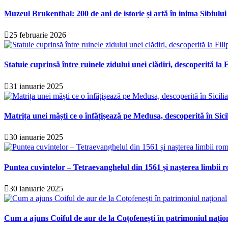
Muzeul Brukenthal: 200 de ani de istorie și artă în inima Sibiului
25 februarie 2026
Statuie cuprinsă între ruinele zidului unei clădiri, descoperită la F
31 ianuarie 2025
Matrița unei măști ce o înfățișează pe Medusa, descoperită în Sici
30 ianuarie 2025
Puntea cuvintelor – Tetraevanghelul din 1561 și nașterea limbii r
30 ianuarie 2025
Cum a ajuns Coiful de aur de la Coțofenești în patrimoniul națio