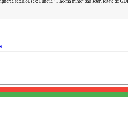
enținerea setărilor. (ex: Funcția "Ține-mă minte" sau setări legate de G
ie