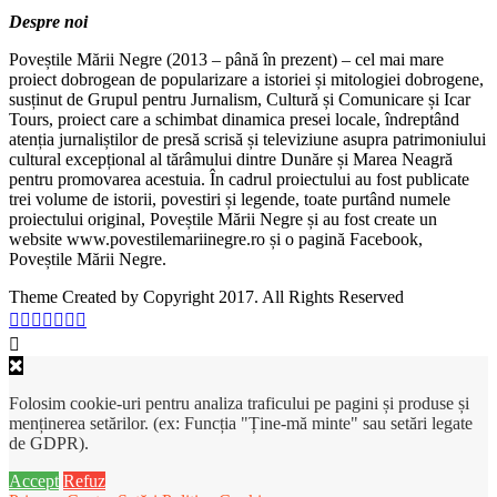
Despre noi
Poveștile Mării Negre (2013 – până în prezent) – cel mai mare
proiect dobrogean de popularizare a istoriei și mitologiei dobrogene,
susținut de Grupul pentru Jurnalism, Cultură și Comunicare și Icar
Tours, proiect care a schimbat dinamica presei locale, îndreptând
atenția jurnaliștilor de presă scrisă și televiziune asupra patrimoniului
cultural excepțional al tărâmului dintre Dunăre și Marea Neagră
pentru promovarea acestuia. În cadrul proiectului au fost publicate
trei volume de istorii, povestiri și legende, toate purtând numele
proiectului original, Poveștile Mării Negre și au fost create un
website www.povestilemariinegre.ro și o pagină Facebook,
Poveștile Mării Negre.
Theme Created by Copyright 2017. All Rights Reserved
Folosim cookie-uri pentru analiza traficului pe pagini și produse și
menținerea setărilor. (ex: Funcția "Ține-mă minte" sau setări legate
de GDPR).
Accept
Refuz