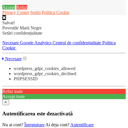
Accept
Refuz
Privacy Center
Setări
Politica Cookie
Salvat!
Povestile Marii Negre
Setări confidențialitate
Necesare
Google Analytics
Centrul de confidențialitate
Politica
Cookie
Necesare
wordpress_gdpr_cookies_allowed
wordpress_gdpr_cookies_declined
PHPSESSID
Refuz toate
Accept toate
×
Autentificarea este dezactivată
Nu ai cont?
Înregistrare
Ai deja cont?
Autentificare