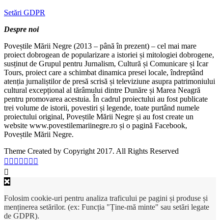
Setări GDPR
Despre noi
Poveștile Mării Negre (2013 – până în prezent) – cel mai mare
proiect dobrogean de popularizare a istoriei și mitologiei dobrogene,
susținut de Grupul pentru Jurnalism, Cultură și Comunicare și Icar
Tours, proiect care a schimbat dinamica presei locale, îndreptând
atenția jurnaliștilor de presă scrisă și televiziune asupra patrimoniului
cultural excepțional al tărâmului dintre Dunăre și Marea Neagră
pentru promovarea acestuia. În cadrul proiectului au fost publicate
trei volume de istorii, povestiri și legende, toate purtând numele
proiectului original, Poveștile Mării Negre și au fost create un
website www.povestilemariinegre.ro și o pagină Facebook,
Poveștile Mării Negre.
Theme Created by Copyright 2017. All Rights Reserved
Folosim cookie-uri pentru analiza traficului pe pagini și produse și
menținerea setărilor. (ex: Funcția "Ține-mă minte" sau setări legate
de GDPR).