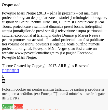
Despre noi
Poveștile Mării Negre (2013 – până în prezent) – cel mai mare
proiect dobrogean de popularizare a istoriei și mitologiei dobrogene,
susținut de Grupul pentru Jurnalism, Cultură și Comunicare și Icar
Tours, proiect care a schimbat dinamica presei locale, îndreptând
atenția jurnaliștilor de presă scrisă și televiziune asupra patrimoniului
cultural excepțional al tărâmului dintre Dunăre și Marea Neagră
pentru promovarea acestuia. În cadrul proiectului au fost publicate
trei volume de istorii, povestiri și legende, toate purtând numele
proiectului original, Poveștile Mării Negre și au fost create un
website www.povestilemariinegre.ro și o pagină Facebook,
Poveștile Mării Negre.
Theme Created by Copyright 2017. All Rights Reserved
Folosim cookie-uri pentru analiza traficului pe pagini și produse și
menținerea setărilor. (ex: Funcția "Ține-mă minte" sau setări legate
de GDPR).
Accept
Refuz