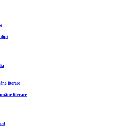
ilipi
lia
omâne literare
nal