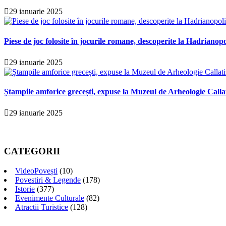
29 ianuarie 2025
Piese de joc folosite în jocurile romane, descoperite la Hadrianopo
29 ianuarie 2025
Ștampile amforice grecești, expuse la Muzeul de Arheologie Calla
29 ianuarie 2025
CATEGORII
VideoPovești
(10)
Povestiri & Legende
(178)
Istorie
(377)
Evenimente Culturale
(82)
Atractii Turistice
(128)