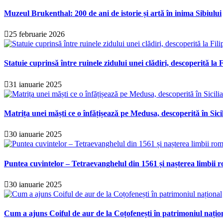
Muzeul Brukenthal: 200 de ani de istorie și artă în inima Sibiului
25 februarie 2026
Statuie cuprinsă între ruinele zidului unei clădiri, descoperită la F
31 ianuarie 2025
Matrița unei măști ce o înfățișează pe Medusa, descoperită în Sici
30 ianuarie 2025
Puntea cuvintelor – Tetraevanghelul din 1561 și nașterea limbii r
30 ianuarie 2025
Cum a ajuns Coiful de aur de la Coțofenești în patrimoniul națio