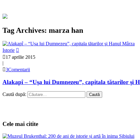
Tag Archives: marza han
Istorie
17 aprilie 2015
|
3Comentarii
Alakapî – “Uşa lui Dumnezeu”, capitala tătarilor şi
Caută după:
Cele mai citite