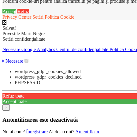
Folosim cookie-uri pentru analiza traficului pe pagini și produse și m
Accept
Refuz
Privacy Center
Setări
Politica Cookie
Salvat!
Povestile Marii Negre
Setări confidențialitate
Necesare
Google Analytics
Centrul de confidențialitate
Politica Cook
Necesare
wordpress_gdpr_cookies_allowed
wordpress_gdpr_cookies_declined
PHPSESSID
Refuz toate
Accept toate
×
Autentificarea este dezactivată
Nu ai cont?
Înregistrare
Ai deja cont?
Autentificare