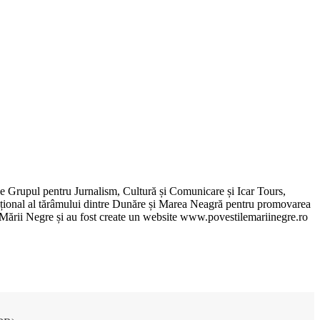
de Grupul pentru Jurnalism, Cultură și Comunicare și Icar Tours,
xcepțional al tărâmului dintre Dunăre și Marea Neagră pentru promovarea
ile Mării Negre și au fost create un website www.povestilemariinegre.ro