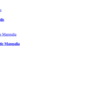
lis
tis Mangalia