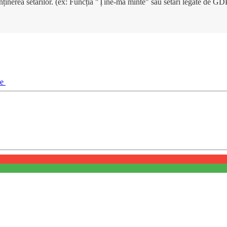
enținerea setărilor. (ex: Funcția "Ține-mă minte" sau setări legate de G
ie