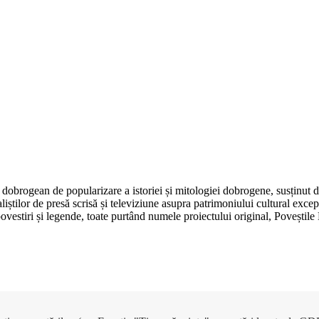
dobrogean de popularizare a istoriei și mitologiei dobrogene, susținut 
aliștilor de presă scrisă și televiziune asupra patrimoniului cultural e
, povestiri și legende, toate purtând numele proiectului original, Poveșt