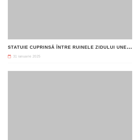
S
TATUIE CUPRINSĂ ÎNTRE RUINELE ZIDULUI UNEI CLĂDIRI, DESCOPERITĂ LA FILIPI
31 ianuarie 2025