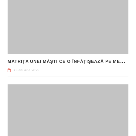
M
ATRIȚA UNEI MĂȘTI CE O ÎNFĂȚIȘEAZĂ PE MEDUSA, DESCOPERITĂ ÎN SICILIA
30 ianuarie 2025