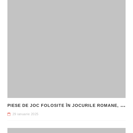
P
IESE DE JOC FOLOSITE ÎN JOCURILE ROMANE, DESCOPERITE LA HADRIANOPOLIS
29 ianuarie 2025