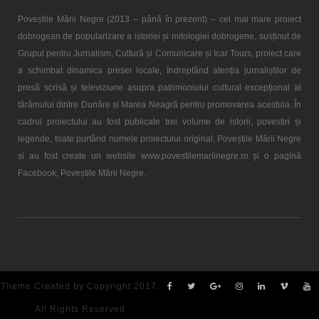
Poveștile Mării Negre (2013 – până în prezent) – cel mai mare proiect
dobrogean de popularizare a istoriei și mitologiei dobrogene, susținut de
Grupul pentru Jurnalism, Cultură și Comunicare și Icar Tours, proiect care
a schimbat dinamica presei locale, îndreptând atenția jurnaliștilor de
presă scrisă și televiziune asupra patrimoniului cultural excepțional al
tărâmului dintre Dunăre și Marea Neagră pentru promovarea acestuia. În
cadrul proiectului au fost publicate trei volume de istorii, povestiri și
legende, toate purtând numele proiectului original, Poveștile Mării Negre
și au fost create un website www.povestilemariinegre.ro și o pagină
Facebook, Poveștile Mării Negre.
Theme Created by Copyright 2017.
All Rights Reserved