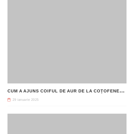
C
UM A AJUNS COIFUL DE AUR DE LA COȚOFENEȘTI ÎN PATRIMONIUL NAȚIONAL
29 ianuarie 2025