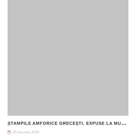
Ș
TAMPILE AMFORICE GRECEȘTI, EXPUSE LA MUZEUL DE ARHEOLOGIE CALLATIS MANGALIA
29 ianuarie 2025