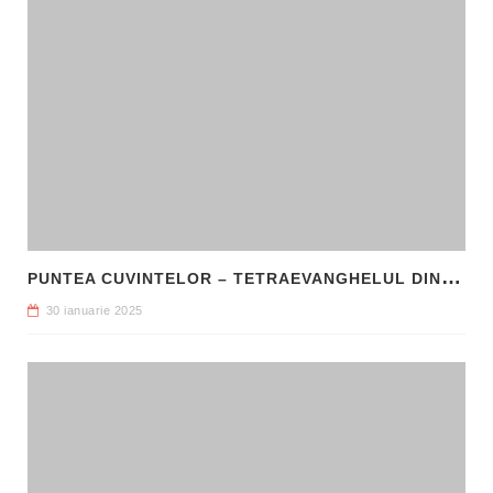
P
UNTEA CUVINTELOR – TETRAEVANGHELUL DIN 1561 ȘI NAȘTEREA LIMBII ROMÂNE LITERARE
30 ianuarie 2025