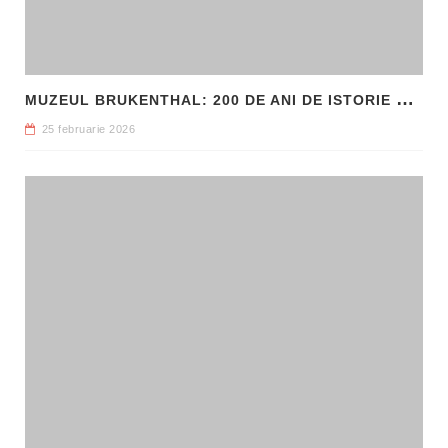
M
UZEUL BRUKENTHAL: 200 DE ANI DE ISTORIE ȘI ARTĂ ÎN INIMA SIBIULUI
25 februarie 2026