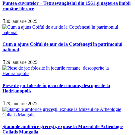
Puntea cuvintelor – Tetraevanghelul din 1561 și nașterea limbii
române literare
30 ianuarie 2025
Cum a ajuns Coiful de aur de la Coțofenești în patrimoniul
național
29 ianuarie 2025
Piese de joc folosite în jocurile romane, descoperite la
Hadrianopolis
29 ianuarie 2025
Ștampile amforice grecești, expuse la Muzeul de Arheologie
Callatis Mangalia