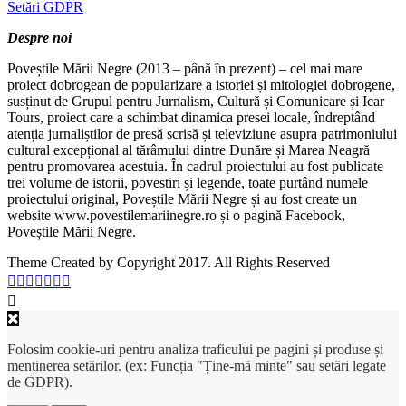
Setări GDPR
Despre noi
Poveștile Mării Negre (2013 – până în prezent) – cel mai mare
proiect dobrogean de popularizare a istoriei și mitologiei dobrogene,
susținut de Grupul pentru Jurnalism, Cultură și Comunicare și Icar
Tours, proiect care a schimbat dinamica presei locale, îndreptând
atenția jurnaliștilor de presă scrisă și televiziune asupra patrimoniului
cultural excepțional al tărâmului dintre Dunăre și Marea Neagră
pentru promovarea acestuia. În cadrul proiectului au fost publicate
trei volume de istorii, povestiri și legende, toate purtând numele
proiectului original, Poveștile Mării Negre și au fost create un
website www.povestilemariinegre.ro și o pagină Facebook,
Poveștile Mării Negre.
Theme Created by Copyright 2017. All Rights Reserved
Folosim cookie-uri pentru analiza traficului pe pagini și produse și
menținerea setărilor. (ex: Funcția "Ține-mă minte" sau setări legate
de GDPR).