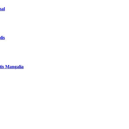
nal
lis
tis Mangalia