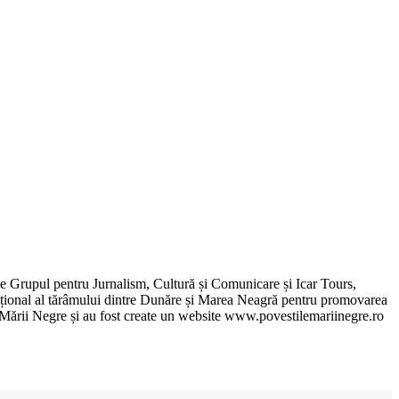
de Grupul pentru Jurnalism, Cultură și Comunicare și Icar Tours,
xcepțional al tărâmului dintre Dunăre și Marea Neagră pentru promovarea
ile Mării Negre și au fost create un website www.povestilemariinegre.ro