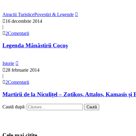
Atractii Turistice
Povestiri & Legende
16 decembrie 2014
|
2Comentarii
Legenda Mânăstirii Cocoş
Istorie
28 februarie 2014
|
2Comentarii
Martirii de la Niculițel – Zotikos, Attalos, Kamasis și 
Caută după:
Cele mai citite