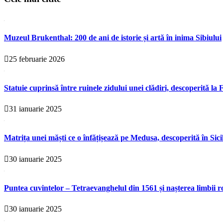
Muzeul Brukenthal: 200 de ani de istorie și artă în inima Sibiului
25 februarie 2026
Statuie cuprinsă între ruinele zidului unei clădiri, descoperită la F
31 ianuarie 2025
Matrița unei măști ce o înfățișează pe Medusa, descoperită în Sici
30 ianuarie 2025
Puntea cuvintelor – Tetraevanghelul din 1561 și nașterea limbii r
30 ianuarie 2025