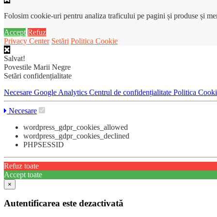
Folosim cookie-uri pentru analiza traficului pe pagini și produse și m
Accept
Refuz
Privacy Center
Setări
Politica Cookie
Salvat!
Povestile Marii Negre
Setări confidențialitate
Necesare
Google Analytics
Centrul de confidențialitate
Politica Cook
Necesare
wordpress_gdpr_cookies_allowed
wordpress_gdpr_cookies_declined
PHPSESSID
Refuz toate
Accept toate
×
Autentificarea este dezactivată