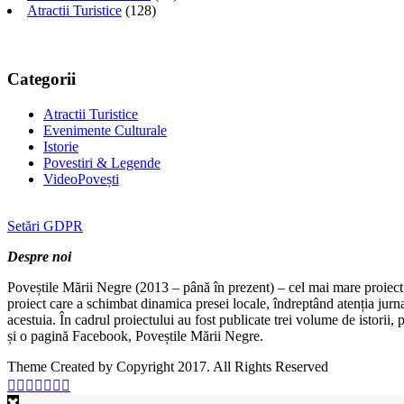
Atractii Turistice
(128)
Categorii
Atractii Turistice
Evenimente Culturale
Istorie
Povestiri & Legende
VideoPovești
Setări GDPR
Despre noi
Poveștile Mării Negre (2013 – până în prezent) – cel mai mare proiect 
proiect care a schimbat dinamica presei locale, îndreptând atenția jurn
acestuia. În cadrul proiectului au fost publicate trei volume de istorii
și o pagină Facebook, Poveștile Mării Negre.
Theme Created by Copyright 2017. All Rights Reserved