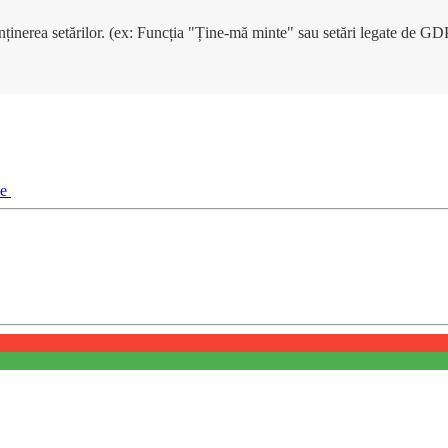
enținerea setărilor. (ex: Funcția "Ține-mă minte" sau setări legate de G
ie