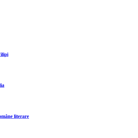
ilipi
lia
omâne literare