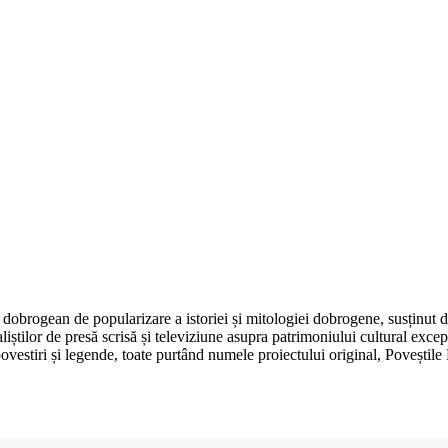
dobrogean de popularizare a istoriei și mitologiei dobrogene, susținut 
aliștilor de presă scrisă și televiziune asupra patrimoniului cultural e
, povestiri și legende, toate purtând numele proiectului original, Poveșt