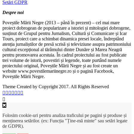
Setări GDPR
Despre noi
Poveștile Mării Negre (2013 – până în prezent) – cel mai mare
proiect dobrogean de popularizare a istoriei și mitologiei dobrogene,
susținut de Grupul pentru Jurnalism, Cultură și Comunicare și Icar
Tours, proiect care a schimbat dinamica presei locale, îndreptând
atenția jurnaliștilor de presă scrisă și televiziune asupra patrimoniului
cultural excepțional al tărâmului dintre Dunăre și Marea Neagră
pentru promovarea acestuia. În cadrul proiectului au fost publicate
trei volume de istorii, povestiri și legende, toate purtând numele
proiectului original, Poveștile Mării Negre și au fost create un
website www.povestilemariinegre.ro și o pagină Facebook,
Poveștile Mării Negre.
Theme Created by Copyright 2017. All Rights Reserved
Folosim cookie-uri pentru analiza traficului pe pagini și produse și
menținerea setărilor. (ex: Funcția "Ține-mă minte" sau setări legate
de GDPR).