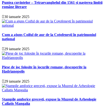
Puntea cuvintelor – Tetraevanghelul din 1561 și nașterea limbii
române literare
30 ianuarie 2025
Cum a ajuns Coiful de aur de la Coțofenești în patrimoniul
național
29 ianuarie 2025
Piese de joc folosite în jocurile romane, descoperite la
Hadrianopolis
29 ianuarie 2025
Ștampile amforice grecești, expuse la Muzeul de Arheologie
Callatis Mangalia