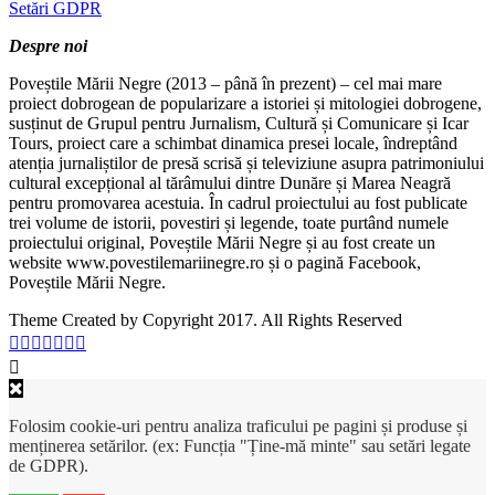
Setări GDPR
Despre noi
Poveștile Mării Negre (2013 – până în prezent) – cel mai mare
proiect dobrogean de popularizare a istoriei și mitologiei dobrogene,
susținut de Grupul pentru Jurnalism, Cultură și Comunicare și Icar
Tours, proiect care a schimbat dinamica presei locale, îndreptând
atenția jurnaliștilor de presă scrisă și televiziune asupra patrimoniului
cultural excepțional al tărâmului dintre Dunăre și Marea Neagră
pentru promovarea acestuia. În cadrul proiectului au fost publicate
trei volume de istorii, povestiri și legende, toate purtând numele
proiectului original, Poveștile Mării Negre și au fost create un
website www.povestilemariinegre.ro și o pagină Facebook,
Poveștile Mării Negre.
Theme Created by Copyright 2017. All Rights Reserved
Folosim cookie-uri pentru analiza traficului pe pagini și produse și
menținerea setărilor. (ex: Funcția "Ține-mă minte" sau setări legate
de GDPR).