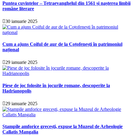
Puntea cuvintelor – Tetraevanghelul din 1561 și nașterea limbii
române literare
30 ianuarie 2025
Cum a ajuns Coiful de aur de la Coțofenești în patrimoniul
național
29 ianuarie 2025
Piese de joc folosite în jocurile romane, descoperite la
Hadrianopolis
29 ianuarie 2025
Ștampile amforice grecești, expuse la Muzeul de Arheologie
Callatis Mangalia