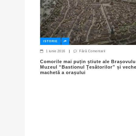
ISTORIE
1 iunie 2016
|
Fără Comentarii
Comorile mai puțin știute ale Brașovului
Muzeul “Bastionul Țesătorilor” și vech
machetă a orașului