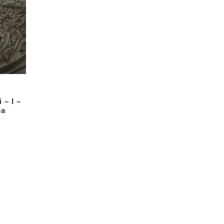
 – I –
ea