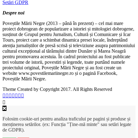
Setări GDPR
Despre noi
Poveștile Mării Negre (2013 – până în prezent) – cel mai mare
proiect dobrogean de popularizare a istoriei și mitologiei dobrogene,
susținut de Grupul pentru Jurnalism, Cultură și Comunicare și Icar
Tours, proiect care a schimbat dinamica presei locale, îndreptând
atenția jurnaliștilor de presă scrisă și televiziune asupra patrimoniului
cultural excepțional al tărâmului dintre Dunăre și Marea Neagră
pentru promovarea acestuia. În cadrul proiectului au fost publicate
trei volume de istorii, povestiri și legende, toate purtând numele
proiectului original, Poveștile Mării Negre și au fost create un
website www.povestilemariinegre.ro și o pagină Facebook,
Poveștile Mării Negre.
Theme Created by Copyright 2017. All Rights Reserved
Folosim cookie-uri pentru analiza traficului pe pagini și produse și
menținerea setărilor. (ex: Funcția "Ține-mă minte" sau setări legate
de GDPR).