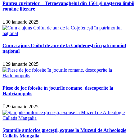
Puntea cuvintelor – Tetraevanghelul din 1561 și nașterea limbii
române literare
30 ianuarie 2025
Cum a ajuns Coiful de aur de la Coțofenești în patrimoniul
național
29 ianuarie 2025
Piese de joc folosite în jocurile romane, descoperite la
Hadrianopolis
29 ianuarie 2025
Ștampile amforice grecești, expuse la Muzeul de Arheologie
Callatis Mangalia