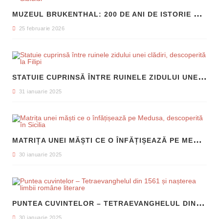
M
UZEUL BRUKENTHAL: 200 DE ANI DE ISTORIE ȘI ARTĂ ÎN INIMA SIBIULUI
25 februarie 2026
S
TATUIE CUPRINSĂ ÎNTRE RUINELE ZIDULUI UNEI CLĂDIRI, DESCOPERITĂ LA FILIPI
31 ianuarie 2025
M
ATRIȚA UNEI MĂȘTI CE O ÎNFĂȚIȘEAZĂ PE MEDUSA, DESCOPERITĂ ÎN SICILIA
30 ianuarie 2025
P
UNTEA CUVINTELOR – TETRAEVANGHELUL DIN 1561 ȘI NAȘTEREA LIMBII ROMÂNE LITERARE
30 ianuarie 2025