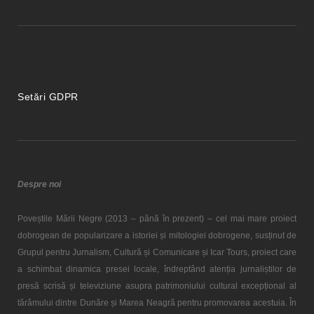
Setări GDPR
Despre noi
Poveștile Mării Negre (2013 – până în prezent) – cel mai mare proiect
dobrogean de popularizare a istoriei și mitologiei dobrogene, susținut de
Grupul pentru Jurnalism, Cultură și Comunicare și Icar Tours, proiect care
a schimbat dinamica presei locale, îndreptând atenția jurnaliștilor de
presă scrisă și televiziune asupra patrimoniului cultural excepțional al
tărâmului dintre Dunăre și Marea Neagră pentru promovarea acestuia. În