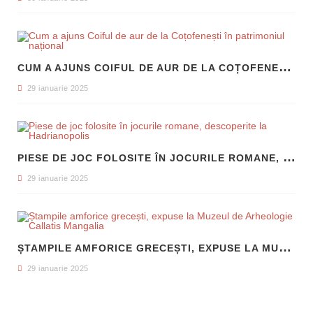
C
UM A AJUNS COIFUL DE AUR DE LA COȚOFENEȘTI ÎN PATRIMONIUL NAȚIONAL
29 ianuarie 2025
P
IESE DE JOC FOLOSITE ÎN JOCURILE ROMANE, DESCOPERITE LA HADRIANOPOLIS
29 ianuarie 2025
Ș
TAMPILE AMFORICE GRECEȘTI, EXPUSE LA MUZEUL DE ARHEOLOGIE CALLATIS MANGALIA
29 ianuarie 2025