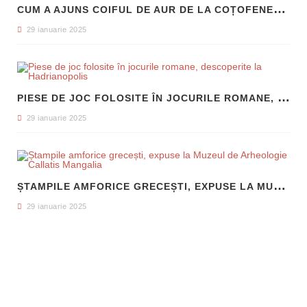
C
UM A AJUNS COIFUL DE AUR DE LA COȚOFENEȘTI ÎN PATRIMONIUL NAȚIONAL
29 ianuarie 2025
P
IESE DE JOC FOLOSITE ÎN JOCURILE ROMANE, DESCOPERITE LA HADRIANOPOLIS
29 ianuarie 2025
Ș
TAMPILE AMFORICE GRECEȘTI, EXPUSE LA MUZEUL DE ARHEOLOGIE CALLATIS MANGALIA
29 ianuarie 2025