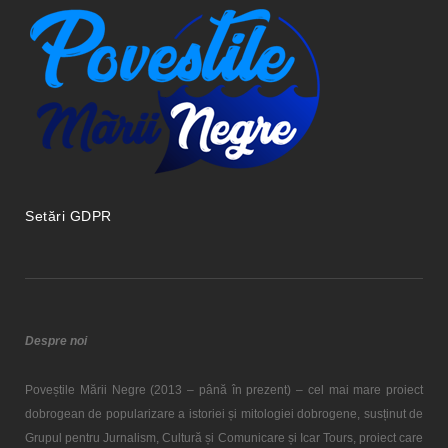
Setări GDPR
Despre noi
Poveștile Mării Negre (2013 – până în prezent) – cel mai mare proiect
dobrogean de popularizare a istoriei și mitologiei dobrogene, susținut de
Grupul pentru Jurnalism, Cultură și Comunicare și Icar Tours, proiect care