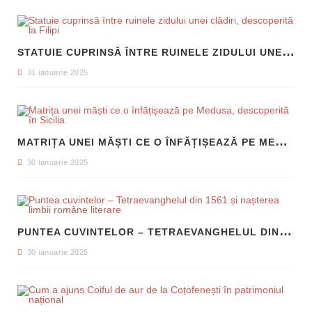
S
TATUIE CUPRINSĂ ÎNTRE RUINELE ZIDULUI UNEI CLĂDIRI, DESCOPERITĂ LA FILIPI
31 ianuarie 2025
M
ATRIȚA UNEI MĂȘTI CE O ÎNFĂȚIȘEAZĂ PE MEDUSA, DESCOPERITĂ ÎN SICILIA
30 ianuarie 2025
P
UNTEA CUVINTELOR – TETRAEVANGHELUL DIN 1561 ȘI NAȘTEREA LIMBII ROMÂNE LITERARE
30 ianuarie 2025