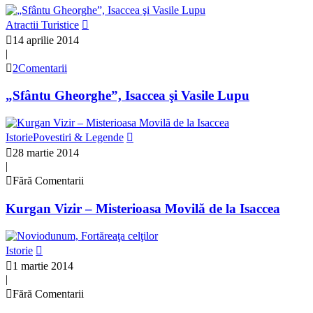
Atractii Turistice
14 aprilie 2014
|
2Comentarii
„Sfântu Gheorghe”, Isaccea şi Vasile Lupu
Istorie
Povestiri & Legende
28 martie 2014
|
Fără Comentarii
Kurgan Vizir – Misterioasa Movilă de la Isaccea
Istorie
1 martie 2014
|
Fără Comentarii