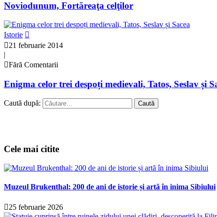
Noviodunum, Fortăreaţa celţilor
Istorie
21 februarie 2014
|
Fără Comentarii
Enigma celor trei despoți medievali, Tatos, Seslav și S
Caută după:
Cele mai citite
Muzeul Brukenthal: 200 de ani de istorie și artă în inima Sibiului
25 februarie 2026