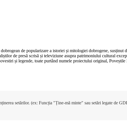
dobrogean de popularizare a istoriei și mitologiei dobrogene, susținut 
aliștilor de presă scrisă și televiziune asupra patrimoniului cultural e
, povestiri și legende, toate purtând numele proiectului original, Poveșt
enținerea setărilor. (ex: Funcția "Ține-mă minte" sau setări legate de G