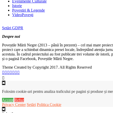
Evenimente Culturale
Istorie
Povestiri & Legende
VideoPovești
Setări GDPR
Despre noi
Poveștile Mării Negre (2013 – până în prezent) – cel mai mare proiect 
proiect care a schimbat dinamica presei locale, îndreptând atenția jurn
acestuia. În cadrul proiectului au fost publicate trei volume de istorii
și o pagină Facebook, Poveștile Mării Negre.
Theme Created by Copyright 2017. All Rights Reserved
Folosim cookie-uri pentru analiza traficului pe pagini și produse și m
Accept
Refuz
Privacy Center
Setări
Politica Cookie