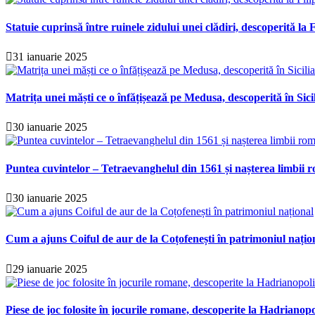
Statuie cuprinsă între ruinele zidului unei clădiri, descoperită la F
31 ianuarie 2025
Matrița unei măști ce o înfățișează pe Medusa, descoperită în Sici
30 ianuarie 2025
Puntea cuvintelor – Tetraevanghelul din 1561 și nașterea limbii r
30 ianuarie 2025
Cum a ajuns Coiful de aur de la Coțofenești în patrimoniul națio
29 ianuarie 2025
Piese de joc folosite în jocurile romane, descoperite la Hadrianopo