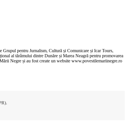
de Grupul pentru Jurnalism, Cultură și Comunicare și Icar Tours,
xcepțional al tărâmului dintre Dunăre și Marea Neagră pentru promovarea
ile Mării Negre și au fost create un website www.povestilemariinegre.ro
DPR).