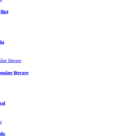
ilipi
lia
omâne literare
nal
lis