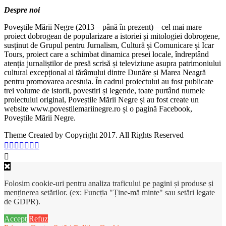
Despre noi
Poveștile Mării Negre (2013 – până în prezent) – cel mai mare
proiect dobrogean de popularizare a istoriei și mitologiei dobrogene,
susținut de Grupul pentru Jurnalism, Cultură și Comunicare și Icar
Tours, proiect care a schimbat dinamica presei locale, îndreptând
atenția jurnaliștilor de presă scrisă și televiziune asupra patrimoniului
cultural excepțional al tărâmului dintre Dunăre și Marea Neagră
pentru promovarea acestuia. În cadrul proiectului au fost publicate
trei volume de istorii, povestiri și legende, toate purtând numele
proiectului original, Poveștile Mării Negre și au fost create un
website www.povestilemariinegre.ro și o pagină Facebook,
Poveștile Mării Negre.
Theme Created by Copyright 2017. All Rights Reserved
Folosim cookie-uri pentru analiza traficului pe pagini și produse și
menținerea setărilor. (ex: Funcția "Ține-mă minte" sau setări legate
de GDPR).
Accept
Refuz