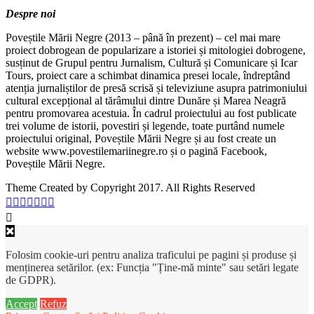
Despre noi
Poveștile Mării Negre (2013 – până în prezent) – cel mai mare
proiect dobrogean de popularizare a istoriei și mitologiei dobrogene,
susținut de Grupul pentru Jurnalism, Cultură și Comunicare și Icar
Tours, proiect care a schimbat dinamica presei locale, îndreptând
atenția jurnaliștilor de presă scrisă și televiziune asupra patrimoniului
cultural excepțional al tărâmului dintre Dunăre și Marea Neagră
pentru promovarea acestuia. În cadrul proiectului au fost publicate
trei volume de istorii, povestiri și legende, toate purtând numele
proiectului original, Poveștile Mării Negre și au fost create un
website www.povestilemariinegre.ro și o pagină Facebook,
Poveștile Mării Negre.
Theme Created by Copyright 2017. All Rights Reserved
Folosim cookie-uri pentru analiza traficului pe pagini și produse și
menținerea setărilor. (ex: Funcția "Ține-mă minte" sau setări legate
de GDPR).
Accept
Refuz