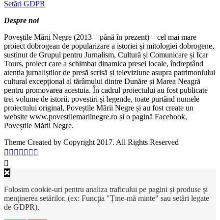
Setări GDPR
Despre noi
Poveștile Mării Negre (2013 – până în prezent) – cel mai mare
proiect dobrogean de popularizare a istoriei și mitologiei dobrogene,
susținut de Grupul pentru Jurnalism, Cultură și Comunicare și Icar
Tours, proiect care a schimbat dinamica presei locale, îndreptând
atenția jurnaliștilor de presă scrisă și televiziune asupra patrimoniului
cultural excepțional al tărâmului dintre Dunăre și Marea Neagră
pentru promovarea acestuia. În cadrul proiectului au fost publicate
trei volume de istorii, povestiri și legende, toate purtând numele
proiectului original, Poveștile Mării Negre și au fost create un
website www.povestilemariinegre.ro și o pagină Facebook,
Poveștile Mării Negre.
Theme Created by Copyright 2017. All Rights Reserved
Folosim cookie-uri pentru analiza traficului pe pagini și produse și
menținerea setărilor. (ex: Funcția "Ține-mă minte" sau setări legate
de GDPR).