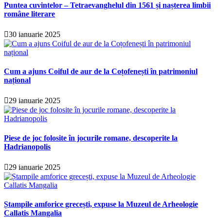
Puntea cuvintelor – Tetraevanghelul din 1561 și nașterea limbii
române literare
30 ianuarie 2025
Cum a ajuns Coiful de aur de la Coțofenești în patrimoniul
național
29 ianuarie 2025
Piese de joc folosite în jocurile romane, descoperite la
Hadrianopolis
29 ianuarie 2025
Ștampile amforice grecești, expuse la Muzeul de Arheologie
Callatis Mangalia