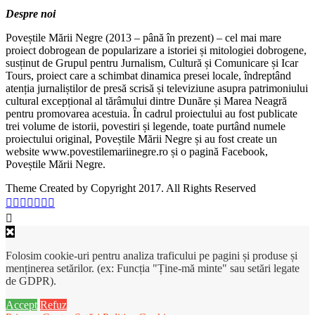
Despre noi
Poveștile Mării Negre (2013 – până în prezent) – cel mai mare
proiect dobrogean de popularizare a istoriei și mitologiei dobrogene,
susținut de Grupul pentru Jurnalism, Cultură și Comunicare și Icar
Tours, proiect care a schimbat dinamica presei locale, îndreptând
atenția jurnaliștilor de presă scrisă și televiziune asupra patrimoniului
cultural excepțional al tărâmului dintre Dunăre și Marea Neagră
pentru promovarea acestuia. În cadrul proiectului au fost publicate
trei volume de istorii, povestiri și legende, toate purtând numele
proiectului original, Poveștile Mării Negre și au fost create un
website www.povestilemariinegre.ro și o pagină Facebook,
Poveștile Mării Negre.
Theme Created by Copyright 2017. All Rights Reserved
Folosim cookie-uri pentru analiza traficului pe pagini și produse și
menținerea setărilor. (ex: Funcția "Ține-mă minte" sau setări legate
de GDPR).
Accept
Refuz