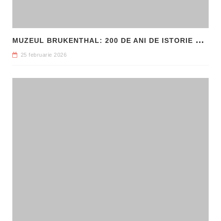
M
UZEUL BRUKENTHAL: 200 DE ANI DE ISTORIE ȘI ARTĂ ÎN INIMA SIBIULUI
25 februarie 2026