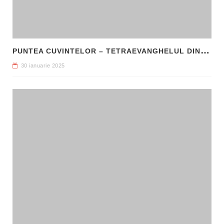
P
UNTEA CUVINTELOR – TETRAEVANGHELUL DIN 1561 ȘI NAȘTEREA LIMBII ROMÂNE LITERARE
30 ianuarie 2025