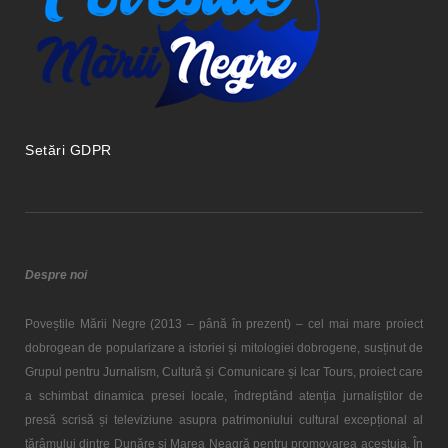
Setări GDPR
Despre noi
Poveștile Mării Negre (2013 – până în prezent) – cel mai mare proiect
dobrogean de popularizare a istoriei și mitologiei dobrogene, susținut de
Grupul pentru Jurnalism, Cultură și Comunicare și Icar Tours, proiect care
a schimbat dinamica presei locale, îndreptând atenția jurnaliștilor de
presă scrisă și televiziune asupra patrimoniului cultural excepțional al
tărâmului dintre Dunăre și Marea Neagră pentru promovarea acestuia. În