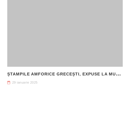
Ș
TAMPILE AMFORICE GRECEȘTI, EXPUSE LA MUZEUL DE ARHEOLOGIE CALLATIS MANGALIA
29 ianuarie 2025