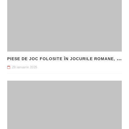
P
IESE DE JOC FOLOSITE ÎN JOCURILE ROMANE, DESCOPERITE LA HADRIANOPOLIS
29 ianuarie 2025