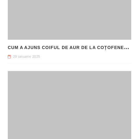
C
UM A AJUNS COIFUL DE AUR DE LA COȚOFENEȘTI ÎN PATRIMONIUL NAȚIONAL
29 ianuarie 2025