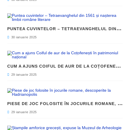
P
UNTEA CUVINTELOR – TETRAEVANGHELUL DIN 1561 ȘI NAȘTEREA LIMBII ROMÂNE LITERARE
30 ianuarie 2025
C
UM A AJUNS COIFUL DE AUR DE LA COȚOFENEȘTI ÎN PATRIMONIUL NAȚIONAL
29 ianuarie 2025
P
IESE DE JOC FOLOSITE ÎN JOCURILE ROMANE, DESCOPERITE LA HADRIANOPOLIS
29 ianuarie 2025