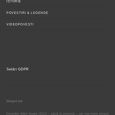
ISTORIE
POVESTIRI & LEGENDE
VIDEOPOVEȘTI
Setări GDPR
Despre noi
Poveștile Mării Negre (2013 – până în prezent) – cel mai mare proiect