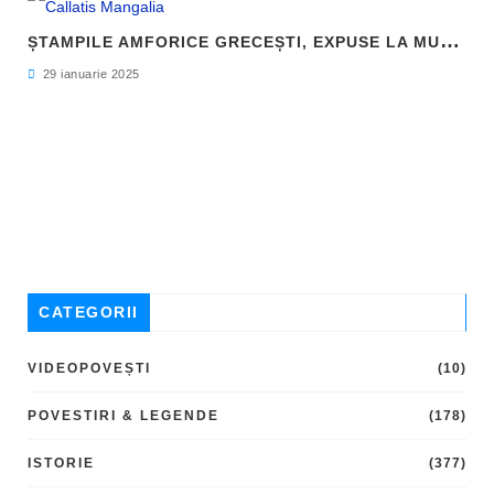
Ș
TAMPILE AMFORICE GRECEȘTI, EXPUSE LA MUZEUL DE ARHEOLOGIE CALLATIS MANGALIA
29 ianuarie 2025
CATEGORII
VIDEOPOVEȘTI
(10)
POVESTIRI & LEGENDE
(178)
ISTORIE
(377)