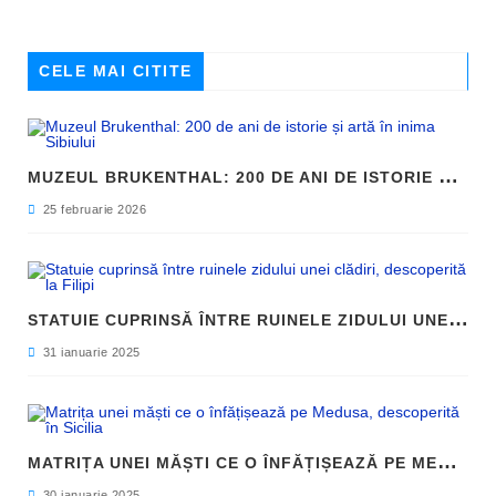
CELE MAI CITITE
M
UZEUL BRUKENTHAL: 200 DE ANI DE ISTORIE ȘI ARTĂ ÎN INIMA SIBIULUI
25 februarie 2026
S
TATUIE CUPRINSĂ ÎNTRE RUINELE ZIDULUI UNEI CLĂDIRI, DESCOPERITĂ LA FILIPI
31 ianuarie 2025
M
ATRIȚA UNEI MĂȘTI CE O ÎNFĂȚIȘEAZĂ PE MEDUSA, DESCOPERITĂ ÎN SICILIA
30 ianuarie 2025