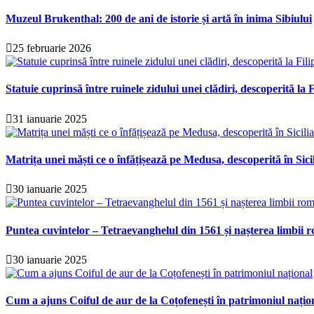
Muzeul Brukenthal: 200 de ani de istorie și artă în inima Sibiului
25 februarie 2026
Statuie cuprinsă între ruinele zidului unei clădiri, descoperită la F
31 ianuarie 2025
Matrița unei măști ce o înfățișează pe Medusa, descoperită în Sici
30 ianuarie 2025
Puntea cuvintelor – Tetraevanghelul din 1561 și nașterea limbii r
30 ianuarie 2025
Cum a ajuns Coiful de aur de la Coțofenești în patrimoniul națio