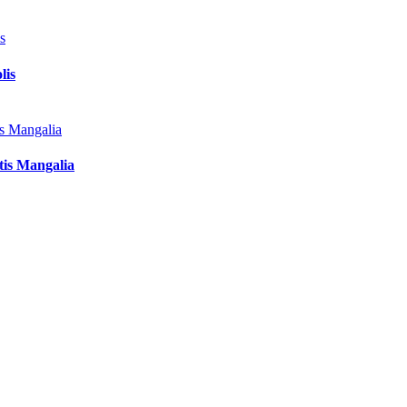
lis
tis Mangalia