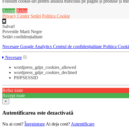
Folosim cookie-uri pentru analiza traficului pe pagini și produse și m
Accept
Refuz
Privacy Center
Setări
Politica Cookie
Salvat!
Povestile Marii Negre
Setări confidențialitate
Necesare
Google Analytics
Centrul de confidențialitate
Politica Cook
Necesare
wordpress_gdpr_cookies_allowed
wordpress_gdpr_cookies_declined
PHPSESSID
Refuz toate
Accept toate
×
Autentificarea este dezactivată
Nu ai cont?
Înregistrare
Ai deja cont?
Autentificare