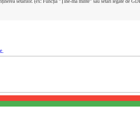
enținerea setărilor. (ex: Funcția "Ține-mă minte" sau setări legate de G
ie