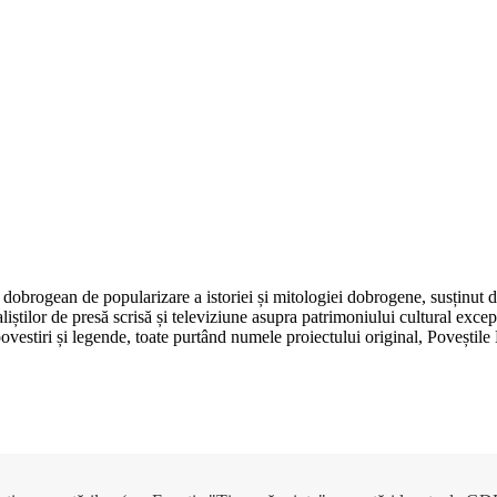
dobrogean de popularizare a istoriei și mitologiei dobrogene, susținut 
aliștilor de presă scrisă și televiziune asupra patrimoniului cultural e
, povestiri și legende, toate purtând numele proiectului original, Poveșt