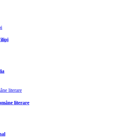
ilipi
lia
omâne literare
nal