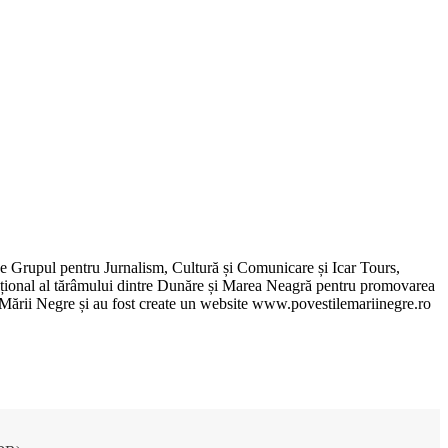
de Grupul pentru Jurnalism, Cultură și Comunicare și Icar Tours,
xcepțional al tărâmului dintre Dunăre și Marea Neagră pentru promovarea
ile Mării Negre și au fost create un website www.povestilemariinegre.ro