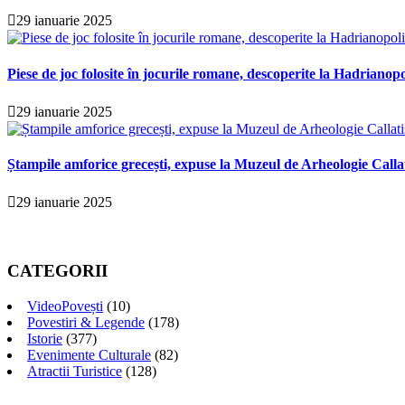
29 ianuarie 2025
Piese de joc folosite în jocurile romane, descoperite la Hadrianopo
29 ianuarie 2025
Ștampile amforice grecești, expuse la Muzeul de Arheologie Calla
29 ianuarie 2025
CATEGORII
VideoPovești
(10)
Povestiri & Legende
(178)
Istorie
(377)
Evenimente Culturale
(82)
Atractii Turistice
(128)