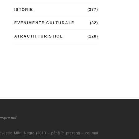
ISTORIE
(377)
EVENIMENTE CULTURALE
(82)
ATRACTII TURISTICE
(128)
espre noi
oveștile Mării Negre (2013 – până în prezent) – cel mai