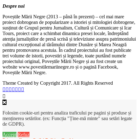
Despre noi
Poveștile Mării Negre (2013 – până în prezent) – cel mai mare
proiect dobrogean de popularizare a istoriei și mitologiei dobrogene,
susținut de Grupul pentru Jurnalism, Cultură și Comunicare și Icar
Tours, proiect care a schimbat dinamica presei locale, îndreptând
atenția jurnaliștilor de presă scrisă și televiziune asupra patrimoniului
cultural excepțional al tărâmului dintre Dunăre și Marea Neagră
pentru promovarea acestuia. În cadrul proiectului au fost publicate
trei volume de istorii, povestiri și legende, toate purtând numele
proiectului original, Poveștile Mării Negre și au fost create un
website www.povestilemariinegre.ro și o pagină Facebook,
Poveștile Mării Negre.
Theme Created by Copyright 2017. All Rights Reserved
Folosim cookie-uri pentru analiza traficului pe pagini și produse și
menținerea setărilor. (ex: Funcția "Ține-mă minte" sau setări legate
de GDPR).
Accept
Refuz