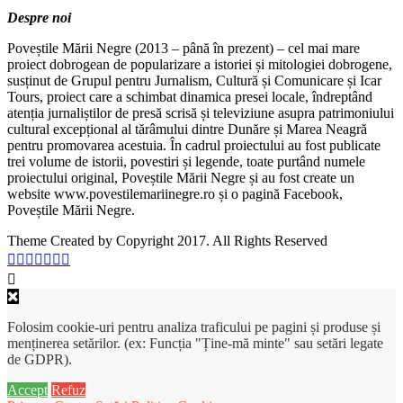
Despre noi
Poveștile Mării Negre (2013 – până în prezent) – cel mai mare
proiect dobrogean de popularizare a istoriei și mitologiei dobrogene,
susținut de Grupul pentru Jurnalism, Cultură și Comunicare și Icar
Tours, proiect care a schimbat dinamica presei locale, îndreptând
atenția jurnaliștilor de presă scrisă și televiziune asupra patrimoniului
cultural excepțional al tărâmului dintre Dunăre și Marea Neagră
pentru promovarea acestuia. În cadrul proiectului au fost publicate
trei volume de istorii, povestiri și legende, toate purtând numele
proiectului original, Poveștile Mării Negre și au fost create un
website www.povestilemariinegre.ro și o pagină Facebook,
Poveștile Mării Negre.
Theme Created by Copyright 2017. All Rights Reserved
Folosim cookie-uri pentru analiza traficului pe pagini și produse și
menținerea setărilor. (ex: Funcția "Ține-mă minte" sau setări legate
de GDPR).
Accept
Refuz