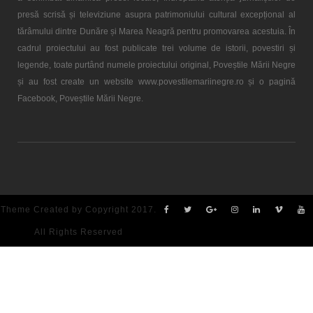
presă scrisă și televiziune asupra patrimoniului cultural excepțional al
tărâmului dintre Dunăre și Marea Neagră pentru promovarea acestuia. În
cadrul proiectului au fost publicate trei volume de istorii, povestiri și
legende, toate purtând numele proiectului original, Poveștile Mării Negre
și au fost create un website www.povestilemariinegre.ro și o pagină
Facebook, Poveștile Mării Negre.
Theme Created by Copyright 2017.
All Rights Reserved