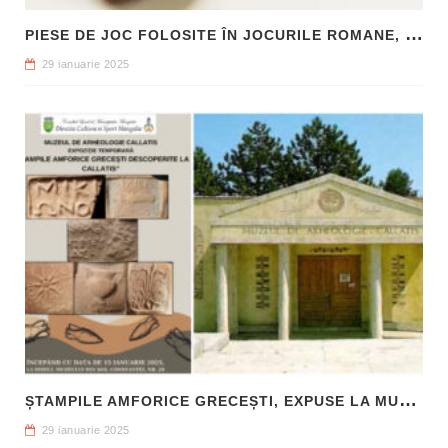
P
IESE DE JOC FOLOSITE ÎN JOCURILE ROMANE, DESCOPERITE LA HADRIANOPOLIS
29 ianuarie 2025
Ș
TAMPILE AMFORICE GRECEȘTI, EXPUSE LA MUZEUL DE ARHEOLOGIE CALLATIS MANGALIA
29 ianuarie 2025