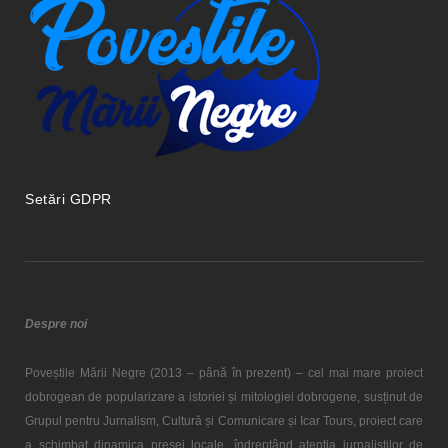
Setări GDPR
Despre noi
Poveștile Mării Negre (2013 – până în prezent) – cel mai mare proiect
dobrogean de popularizare a istoriei și mitologiei dobrogene, susținut de
Grupul pentru Jurnalism, Cultură și Comunicare și Icar Tours, proiect care
a schimbat dinamica presei locale, îndreptând atenția jurnaliștilor de