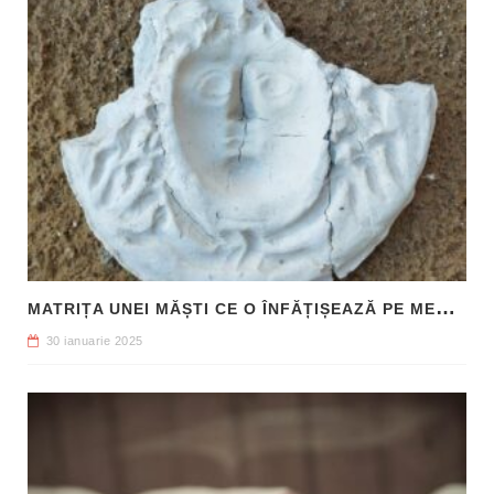
M
ATRIȚA UNEI MĂȘTI CE O ÎNFĂȚIȘEAZĂ PE MEDUSA, DESCOPERITĂ ÎN SICILIA
30 ianuarie 2025