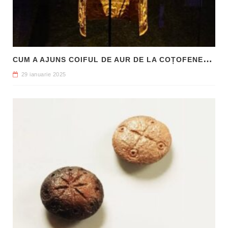
C
UM A AJUNS COIFUL DE AUR DE LA COȚOFENEȘTI ÎN PATRIMONIUL NAȚIONAL
29 ianuarie 2025