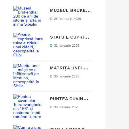
M
UZEUL BRUKENTHAL: 200 DE ANI DE ISTORIE ȘI ARTĂ ÎN INIMA SIBIULUI
25 februarie 2026
S
TATUIE CUPRINSĂ ÎNTRE RUINELE ZIDULUI UNEI CLĂDIRI, DESCOPERITĂ LA FILIPI
31 ianuarie 2025
M
ATRIȚA UNEI MĂȘTI CE O ÎNFĂȚIȘEAZĂ PE MEDUSA, DESCOPERITĂ ÎN SICILIA
30 ianuarie 2025
P
UNTEA CUVINTELOR – TETRAEVANGHELUL DIN 1561 ȘI NAȘTEREA LIMBII ROMÂNE LITERARE
30 ianuarie 2025