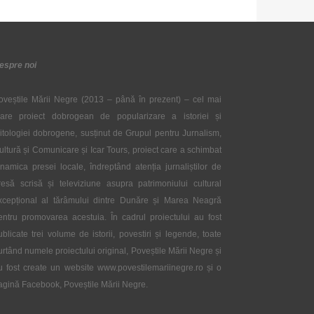
espre noi
oveștile Mării Negre (2013 – până în prezent) – cel mai
are proiect dobrogean de popularizare a istoriei și
itologiei dobrogene, susținut de Grupul pentru Jurnalism,
ultură și Comunicare și Icar Tours, proiect care a schimbat
inamica presei locale, îndreptând atenția jurnaliștilor de
resă scrisă și televiziune asupra patrimoniului cultural
xcepțional al tărâmului dintre Dunăre și Marea Neagră
entru promovarea acestuia. În cadrul proiectului au fost
ublicate trei volume de istorii, povestiri și legende, toate
urtând numele proiectului original, Poveștile Mării Negre și
u fost create un website www.povestilemariinegre.ro și o
agină Facebook, Poveștile Mării Negre.