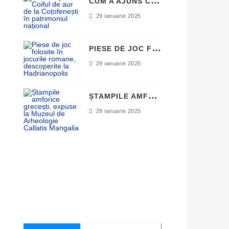
C
UM A AJUNS COIFUL DE AUR DE LA COȚOFENEȘTI ÎN PATRIMONIUL NAȚIONAL
29 ianuarie 2025
P
IESE DE JOC FOLOSITE ÎN JOCURILE ROMANE, DESCOPERITE LA HADRIANOPOLIS
29 ianuarie 2025
Ș
TAMPILE AMFORICE GRECEȘTI, EXPUSE LA MUZEUL DE ARHEOLOGIE CALLATIS MANGALIA
29 ianuarie 2025