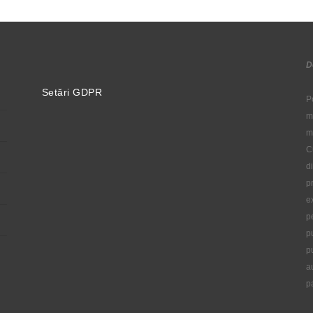
D
Setări GDPR
P
m
m
C
d
p
e
p
p
p
a
p