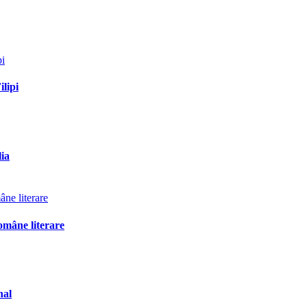
ilipi
lia
omâne literare
nal