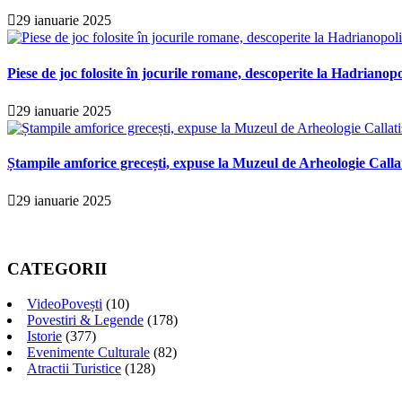
29 ianuarie 2025
Piese de joc folosite în jocurile romane, descoperite la Hadrianopo
29 ianuarie 2025
Ștampile amforice grecești, expuse la Muzeul de Arheologie Calla
29 ianuarie 2025
CATEGORII
VideoPovești
(10)
Povestiri & Legende
(178)
Istorie
(377)
Evenimente Culturale
(82)
Atractii Turistice
(128)