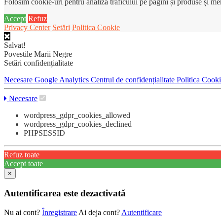
Folosim cookie-uri pentru analiza traficului pe pagini și produse și m
Accept
Refuz
Privacy Center
Setări
Politica Cookie
Salvat!
Povestile Marii Negre
Setări confidențialitate
Necesare
Google Analytics
Centrul de confidențialitate
Politica Cook
Necesare
wordpress_gdpr_cookies_allowed
wordpress_gdpr_cookies_declined
PHPSESSID
Refuz toate
Accept toate
×
Autentificarea este dezactivată
Nu ai cont?
Înregistrare
Ai deja cont?
Autentificare