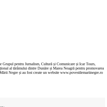
de Grupul pentru Jurnalism, Cultură și Comunicare și Icar Tours,
xcepțional al tărâmului dintre Dunăre și Marea Neagră pentru promovarea
ile Mării Negre și au fost create un website www.povestilemariinegre.ro