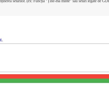
enținerea setărilor. (ex: Funcția "Ține-mă minte" sau setări legate de G
ie