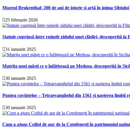
Muzeul Brukenthal: 200 de ani de istorie și artă în inima Sibiului
25 februarie 2026
Statuie cuprinsă între ruinele zidului unei clădiri, descoperită la F
31 ianuarie 2025
Matrița unei măști ce o înfățișează pe Medusa, descoperită în Sici
30 ianuarie 2025
Puntea cuvintelor – Tetraevanghelul din 1561 și nașterea limbii r
30 ianuarie 2025
Cum a ajuns Coiful de aur de la Coțofenești în patrimoniul națio