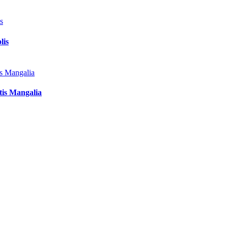
lis
tis Mangalia