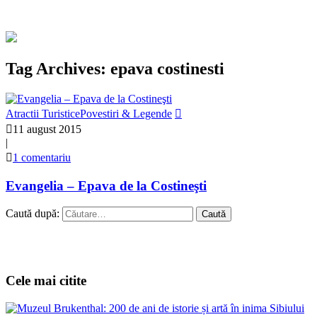
Tag Archives: epava costinesti
Atractii Turistice
Povestiri & Legende
11 august 2015
|
1 comentariu
Evangelia – Epava de la Costineşti
Caută după:
Cele mai citite