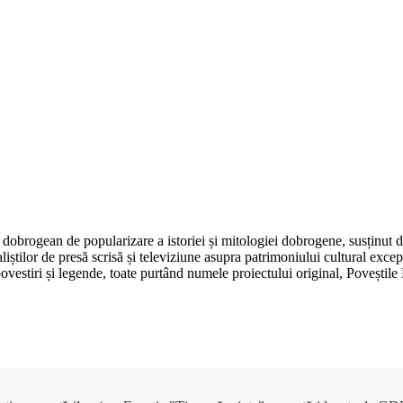
dobrogean de popularizare a istoriei și mitologiei dobrogene, susținut 
aliștilor de presă scrisă și televiziune asupra patrimoniului cultural e
, povestiri și legende, toate purtând numele proiectului original, Poveșt