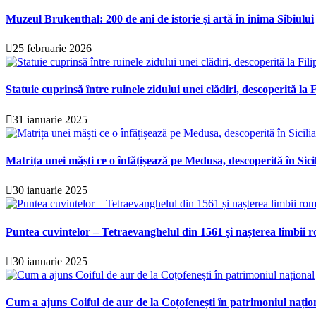
Muzeul Brukenthal: 200 de ani de istorie și artă în inima Sibiului
25 februarie 2026
Statuie cuprinsă între ruinele zidului unei clădiri, descoperită la F
31 ianuarie 2025
Matrița unei măști ce o înfățișează pe Medusa, descoperită în Sici
30 ianuarie 2025
Puntea cuvintelor – Tetraevanghelul din 1561 și nașterea limbii r
30 ianuarie 2025
Cum a ajuns Coiful de aur de la Coțofenești în patrimoniul națio