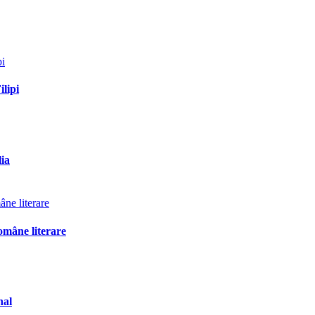
ilipi
lia
omâne literare
nal