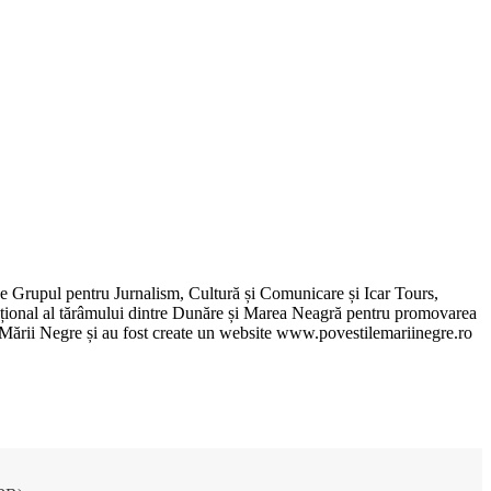
de Grupul pentru Jurnalism, Cultură și Comunicare și Icar Tours,
xcepțional al tărâmului dintre Dunăre și Marea Neagră pentru promovarea
ile Mării Negre și au fost create un website www.povestilemariinegre.ro