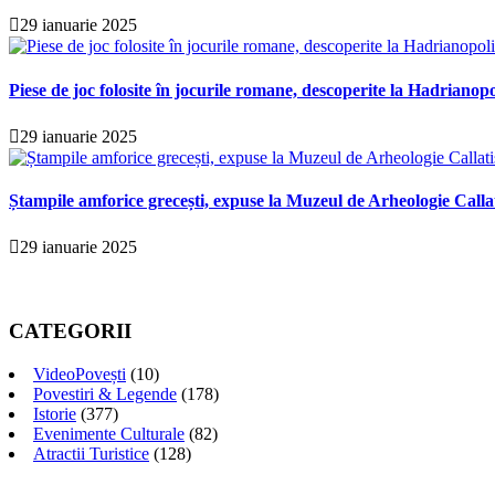
29 ianuarie 2025
Piese de joc folosite în jocurile romane, descoperite la Hadrianopo
29 ianuarie 2025
Ștampile amforice grecești, expuse la Muzeul de Arheologie Calla
29 ianuarie 2025
CATEGORII
VideoPovești
(10)
Povestiri & Legende
(178)
Istorie
(377)
Evenimente Culturale
(82)
Atractii Turistice
(128)