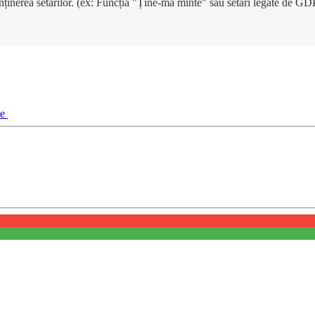
enținerea setărilor. (ex: Funcția "Ține-mă minte" sau setări legate de G
ie