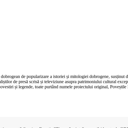
dobrogean de popularizare a istoriei și mitologiei dobrogene, susținut 
aliștilor de presă scrisă și televiziune asupra patrimoniului cultural e
, povestiri și legende, toate purtând numele proiectului original, Poveșt