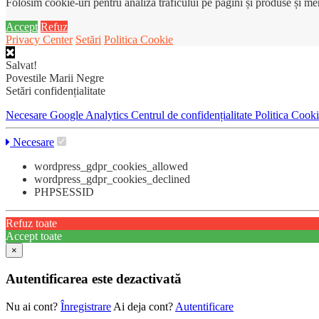
Folosim cookie-uri pentru analiza traficului pe pagini și produse și m
Accept
Refuz
Privacy Center
Setări
Politica Cookie
Salvat!
Povestile Marii Negre
Setări confidențialitate
Necesare
Google Analytics
Centrul de confidențialitate
Politica Cook
Necesare
wordpress_gdpr_cookies_allowed
wordpress_gdpr_cookies_declined
PHPSESSID
Refuz toate
Accept toate
×
Autentificarea este dezactivată
Nu ai cont?
Înregistrare
Ai deja cont?
Autentificare