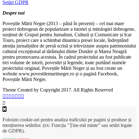
Setări GDPR
Despre noi
Poveștile Mării Negre (2013 – până în prezent) – cel mai mare
proiect dobrogean de popularizare a istoriei și mitologiei dobrogene,
susținut de Grupul pentru Jurnalism, Cultură și Comunicare și Icar
Tours, proiect care a schimbat dinamica presei locale, îndreptând
atenția jurnaliștilor de presă scrisă și televiziune asupra patrimoniului
cultural excepțional al tărâmului dintre Dunăre și Marea Neagră
pentru promovarea acestuia. În cadrul proiectului au fost publicate
trei volume de istorii, povestiri și legende, toate purtând numele
proiectului original, Poveștile Mării Negre și au fost create un
website www.povestilemariinegre.ro și o pagină Facebook,
Poveștile Mării Negre.
Theme Created by Copyright 2017. All Rights Reserved
Folosim cookie-uri pentru analiza traficului pe pagini și produse și
menținerea setărilor. (ex: Funcția "Ține-mă minte" sau setări legate
de GDPR).