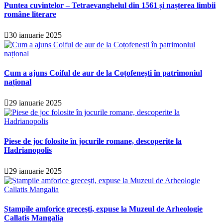
Puntea cuvintelor – Tetraevanghelul din 1561 și nașterea limbii
române literare
30 ianuarie 2025
Cum a ajuns Coiful de aur de la Coțofenești în patrimoniul
național
29 ianuarie 2025
Piese de joc folosite în jocurile romane, descoperite la
Hadrianopolis
29 ianuarie 2025
Ștampile amforice grecești, expuse la Muzeul de Arheologie
Callatis Mangalia