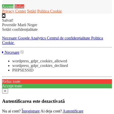
Accept
Refuz
Privacy Center
Setări
Politica Cookie
Salvat!
Povestile Marii Negre
Setări confidențialitate
Necesare
Google Analytics
Centrul de confidențialitate
Politica
Cookie
Necesare
wordpress_gdpr_cookies_allowed
wordpress_gdpr_cookies_declined
PHPSESSID
Refuz toate
Accept toate
×
Autentificarea este dezactivată
Nu ai cont?
Înregistrare
Ai deja cont?
Autentificare