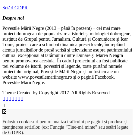
Setări GDPR
Despre noi
Poveștile Mării Negre (2013 – până în prezent) – cel mai mare
proiect dobrogean de popularizare a istoriei și mitologiei dobrogene,
susținut de Grupul pentru Jurnalism, Cultură și Comunicare și Icar
Tours, proiect care a schimbat dinamica presei locale, îndreptând
atenția jurnaliștilor de presă scrisă și televiziune asupra patrimoniului
cultural excepțional al tărâmului dintre Dunăre și Marea Neagră
pentru promovarea acestuia. În cadrul proiectului au fost publicate
trei volume de istorii, povestiri și legende, toate purtând numele
proiectului original, Poveștile Mării Negre și au fost create un
website www.povestilemariinegre.ro și o pagină Facebook,
Poveștile Mării Negre.
Theme Created by Copyright 2017. All Rights Reserved
Folosim cookie-uri pentru analiza traficului pe pagini și produse și
menținerea setărilor. (ex: Funcția "Ține-mă minte" sau setări legate
de GDPR).