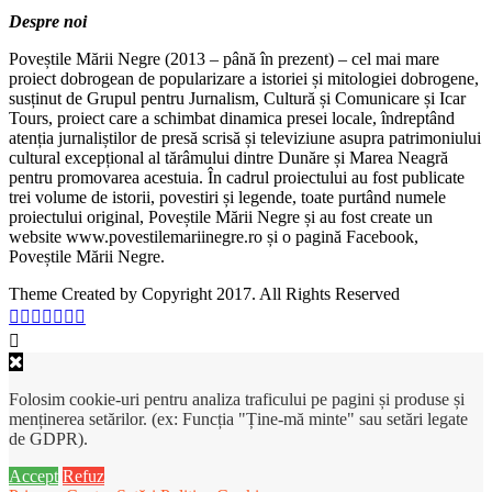
Despre noi
Poveștile Mării Negre (2013 – până în prezent) – cel mai mare
proiect dobrogean de popularizare a istoriei și mitologiei dobrogene,
susținut de Grupul pentru Jurnalism, Cultură și Comunicare și Icar
Tours, proiect care a schimbat dinamica presei locale, îndreptând
atenția jurnaliștilor de presă scrisă și televiziune asupra patrimoniului
cultural excepțional al tărâmului dintre Dunăre și Marea Neagră
pentru promovarea acestuia. În cadrul proiectului au fost publicate
trei volume de istorii, povestiri și legende, toate purtând numele
proiectului original, Poveștile Mării Negre și au fost create un
website www.povestilemariinegre.ro și o pagină Facebook,
Poveștile Mării Negre.
Theme Created by Copyright 2017. All Rights Reserved
Folosim cookie-uri pentru analiza traficului pe pagini și produse și
menținerea setărilor. (ex: Funcția "Ține-mă minte" sau setări legate
de GDPR).
Accept
Refuz