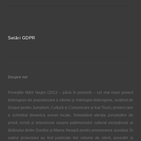
Setări GDPR
Despre noi
Poveștile Mării Negre (2013 – până în prezent) – cel mai mare proiect
dobrogean de popularizare a istoriei și mitologiei dobrogene, susținut de
Grupul pentru Jurnalism, Cultură și Comunicare și Icar Tours, proiect care
a schimbat dinamica presei locale, îndreptând atenția jurnaliștilor de
presă scrisă și televiziune asupra patrimoniului cultural excepțional al
tărâmului dintre Dunăre și Marea Neagră pentru promovarea acestuia. În
cadrul proiectului au fost publicate trei volume de istorii, povestiri și