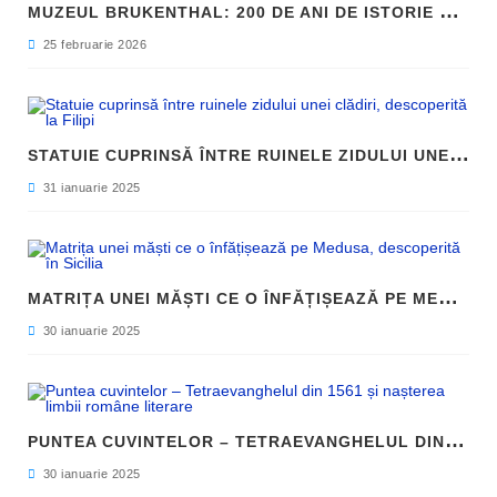
M
UZEUL BRUKENTHAL: 200 DE ANI DE ISTORIE ȘI ARTĂ ÎN INIMA SIBIULUI
25 februarie 2026
S
TATUIE CUPRINSĂ ÎNTRE RUINELE ZIDULUI UNEI CLĂDIRI, DESCOPERITĂ LA FILIPI
31 ianuarie 2025
M
ATRIȚA UNEI MĂȘTI CE O ÎNFĂȚIȘEAZĂ PE MEDUSA, DESCOPERITĂ ÎN SICILIA
30 ianuarie 2025
P
UNTEA CUVINTELOR – TETRAEVANGHELUL DIN 1561 ȘI NAȘTEREA LIMBII ROMÂNE LITERARE
30 ianuarie 2025