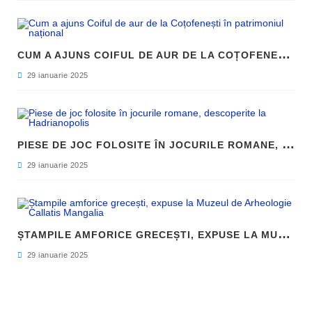
C
UM A AJUNS COIFUL DE AUR DE LA COȚOFENEȘTI ÎN PATRIMONIUL NAȚIONAL
29 ianuarie 2025
P
IESE DE JOC FOLOSITE ÎN JOCURILE ROMANE, DESCOPERITE LA HADRIANOPOLIS
29 ianuarie 2025
Ș
TAMPILE AMFORICE GRECEȘTI, EXPUSE LA MUZEUL DE ARHEOLOGIE CALLATIS MANGALIA
29 ianuarie 2025