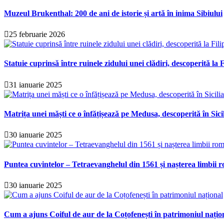
Muzeul Brukenthal: 200 de ani de istorie și artă în inima Sibiului
25 februarie 2026
Statuie cuprinsă între ruinele zidului unei clădiri, descoperită la F
31 ianuarie 2025
Matrița unei măști ce o înfățișează pe Medusa, descoperită în Sici
30 ianuarie 2025
Puntea cuvintelor – Tetraevanghelul din 1561 și nașterea limbii r
30 ianuarie 2025
Cum a ajuns Coiful de aur de la Coțofenești în patrimoniul națio