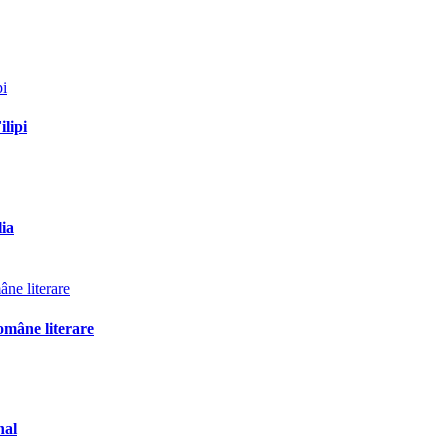
ilipi
lia
omâne literare
nal