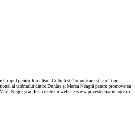
de Grupul pentru Jurnalism, Cultură și Comunicare și Icar Tours,
xcepțional al tărâmului dintre Dunăre și Marea Neagră pentru promovarea
ile Mării Negre și au fost create un website www.povestilemariinegre.ro