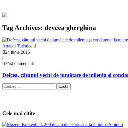
Tag Archives: devcea gherghina
Atractii Turistice
24 iunie 2015
|
Fără Comentarii
Defcea, cătunul vechi de jumătate de mileniu şi conda
Caută
după:
Cele mai citite