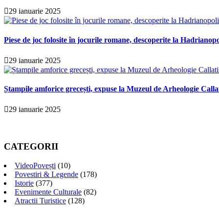
29 ianuarie 2025
Piese de joc folosite în jocurile romane, descoperite la Hadrianopo
29 ianuarie 2025
Ștampile amforice grecești, expuse la Muzeul de Arheologie Calla
29 ianuarie 2025
CATEGORII
VideoPovești
(10)
Povestiri & Legende
(178)
Istorie
(377)
Evenimente Culturale
(82)
Atractii Turistice
(128)