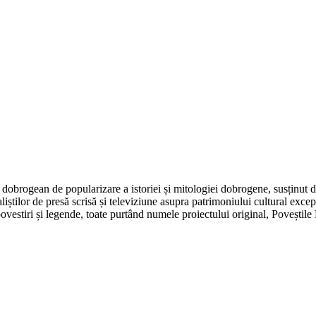
dobrogean de popularizare a istoriei și mitologiei dobrogene, susținut 
aliștilor de presă scrisă și televiziune asupra patrimoniului cultural e
, povestiri și legende, toate purtând numele proiectului original, Poveșt