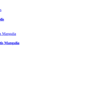
lis
tis Mangalia