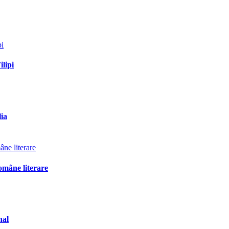
ilipi
lia
omâne literare
nal