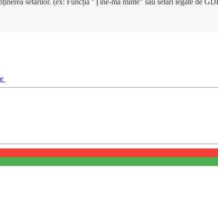
enținerea setărilor. (ex: Funcția "Ține-mă minte" sau setări legate de G
ie