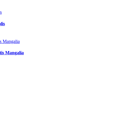
lis
tis Mangalia