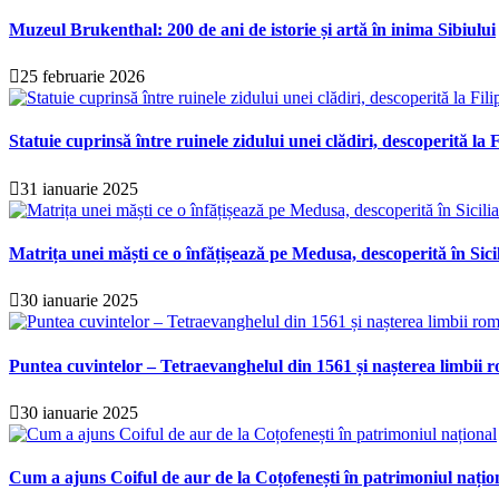
Muzeul Brukenthal: 200 de ani de istorie și artă în inima Sibiului
25 februarie 2026
Statuie cuprinsă între ruinele zidului unei clădiri, descoperită la F
31 ianuarie 2025
Matrița unei măști ce o înfățișează pe Medusa, descoperită în Sici
30 ianuarie 2025
Puntea cuvintelor – Tetraevanghelul din 1561 și nașterea limbii r
30 ianuarie 2025
Cum a ajuns Coiful de aur de la Coțofenești în patrimoniul națio