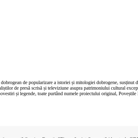
dobrogean de popularizare a istoriei și mitologiei dobrogene, susținut 
aliștilor de presă scrisă și televiziune asupra patrimoniului cultural e
, povestiri și legende, toate purtând numele proiectului original, Poveșt