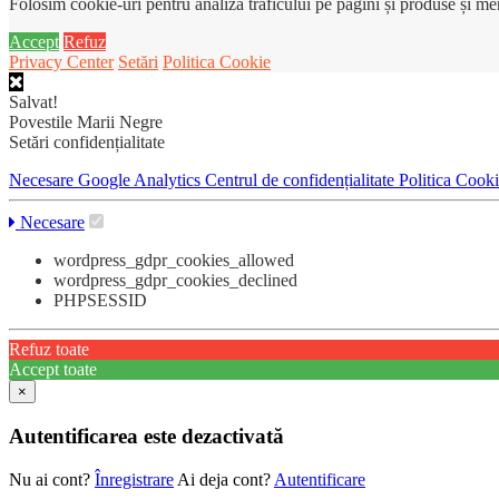
Folosim cookie-uri pentru analiza traficului pe pagini și produse și m
Accept
Refuz
Privacy Center
Setări
Politica Cookie
Salvat!
Povestile Marii Negre
Setări confidențialitate
Necesare
Google Analytics
Centrul de confidențialitate
Politica Cook
Necesare
wordpress_gdpr_cookies_allowed
wordpress_gdpr_cookies_declined
PHPSESSID
Refuz toate
Accept toate
×
Autentificarea este dezactivată
Nu ai cont?
Înregistrare
Ai deja cont?
Autentificare