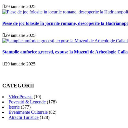
29 ianuarie 2025
Piese de joc folosite în jocurile romane, descoperite la Hadrianopo
29 ianuarie 2025
Ștampile amforice grecești, expuse la Muzeul de Arheologie Calla
29 ianuarie 2025
CATEGORII
VideoPovești
(10)
Povestiri & Legende
(178)
Istorie
(377)
Evenimente Culturale
(82)
Atractii Turistice
(128)