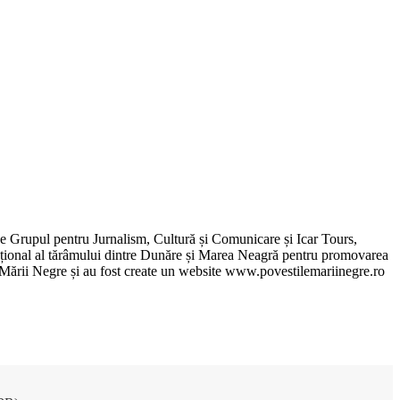
de Grupul pentru Jurnalism, Cultură și Comunicare și Icar Tours,
xcepțional al tărâmului dintre Dunăre și Marea Neagră pentru promovarea
ile Mării Negre și au fost create un website www.povestilemariinegre.ro