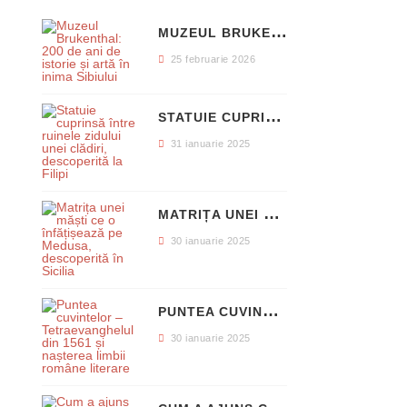
M
UZEUL BRUKENTHAL: 200 DE ANI DE ISTORIE ȘI ARTĂ ÎN INIMA SIBIULUI
25 februarie 2026
S
TATUIE CUPRINSĂ ÎNTRE RUINELE ZIDULUI UNEI CLĂDIRI, DESCOPERITĂ LA FILIPI
31 ianuarie 2025
M
ATRIȚA UNEI MĂȘTI CE O ÎNFĂȚIȘEAZĂ PE MEDUSA, DESCOPERITĂ ÎN SICILIA
30 ianuarie 2025
P
UNTEA CUVINTELOR – TETRAEVANGHELUL DIN 1561 ȘI NAȘTEREA LIMBII ROMÂNE LITERARE
30 ianuarie 2025