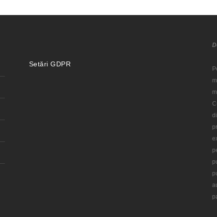
D
Setări GDPR
P
m
m
C
d
p
e
p
p
p
a
p