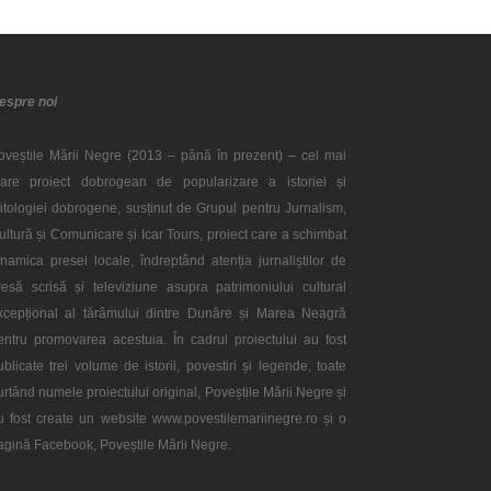
espre noi
oveștile Mării Negre (2013 – până în prezent) – cel mai
are proiect dobrogean de popularizare a istoriei și
itologiei dobrogene, susținut de Grupul pentru Jurnalism,
ultură și Comunicare și Icar Tours, proiect care a schimbat
inamica presei locale, îndreptând atenția jurnaliștilor de
resă scrisă și televiziune asupra patrimoniului cultural
xcepțional al tărâmului dintre Dunăre și Marea Neagră
entru promovarea acestuia. În cadrul proiectului au fost
ublicate trei volume de istorii, povestiri și legende, toate
urtând numele proiectului original, Poveștile Mării Negre și
u fost create un website www.povestilemariinegre.ro și o
agină Facebook, Poveștile Mării Negre.