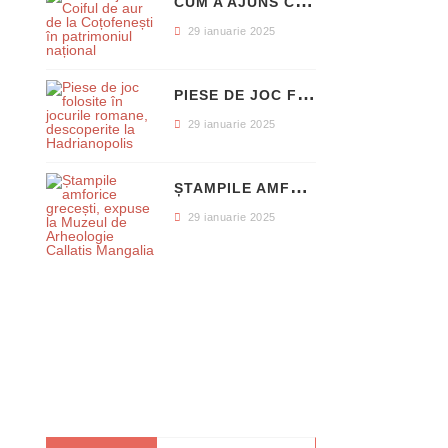
C
UM A AJUNS COIFUL DE AUR DE LA COȚOFENEȘTI ÎN PATRIMONIUL NAȚIONAL
29 ianuarie 2025
P
IESE DE JOC FOLOSITE ÎN JOCURILE ROMANE, DESCOPERITE LA HADRIANOPOLIS
29 ianuarie 2025
Ș
TAMPILE AMFORICE GRECEȘTI, EXPUSE LA MUZEUL DE ARHEOLOGIE CALLATIS MANGALIA
29 ianuarie 2025