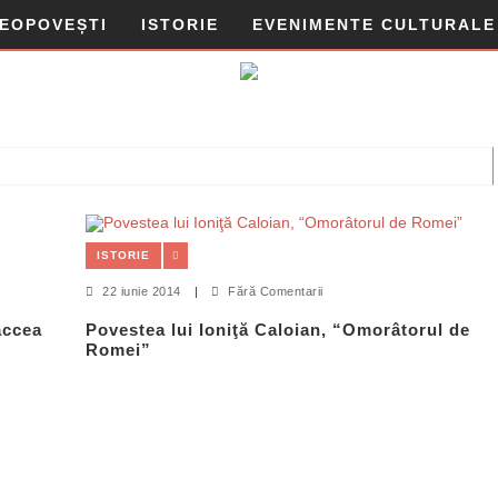
DEOPOVEȘTI
ISTORIE
EVENIMENTE CULTURALE
ISTORIE
22 iunie 2014
|
Fără Comentarii
accea
Povestea lui Ioniţă Caloian, “Omorâtorul de
Romei”