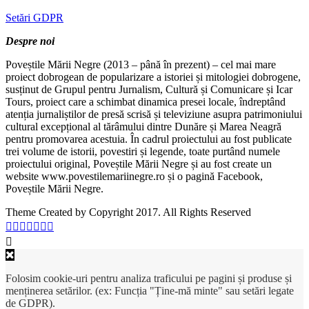
Setări GDPR
Despre noi
Poveștile Mării Negre (2013 – până în prezent) – cel mai mare
proiect dobrogean de popularizare a istoriei și mitologiei dobrogene,
susținut de Grupul pentru Jurnalism, Cultură și Comunicare și Icar
Tours, proiect care a schimbat dinamica presei locale, îndreptând
atenția jurnaliștilor de presă scrisă și televiziune asupra patrimoniului
cultural excepțional al tărâmului dintre Dunăre și Marea Neagră
pentru promovarea acestuia. În cadrul proiectului au fost publicate
trei volume de istorii, povestiri și legende, toate purtând numele
proiectului original, Poveștile Mării Negre și au fost create un
website www.povestilemariinegre.ro și o pagină Facebook,
Poveștile Mării Negre.
Theme Created by Copyright 2017. All Rights Reserved
Folosim cookie-uri pentru analiza traficului pe pagini și produse și
menținerea setărilor. (ex: Funcția "Ține-mă minte" sau setări legate
de GDPR).