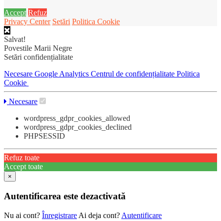
Accept
Refuz
Privacy Center
Setări
Politica Cookie
Salvat!
Povestile Marii Negre
Setări confidențialitate
Necesare
Google Analytics
Centrul de confidențialitate
Politica
Cookie
Necesare
wordpress_gdpr_cookies_allowed
wordpress_gdpr_cookies_declined
PHPSESSID
Refuz toate
Accept toate
×
Autentificarea este dezactivată
Nu ai cont?
Înregistrare
Ai deja cont?
Autentificare