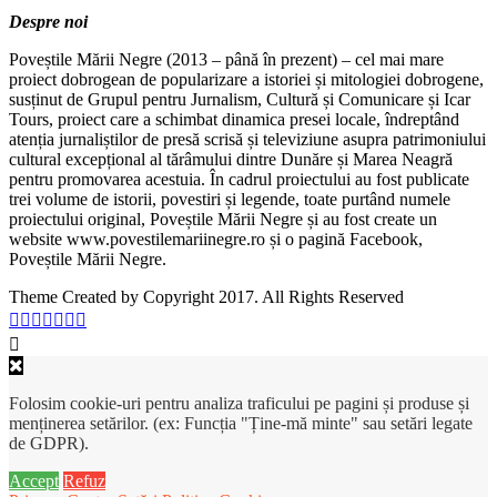
Despre noi
Poveștile Mării Negre (2013 – până în prezent) – cel mai mare
proiect dobrogean de popularizare a istoriei și mitologiei dobrogene,
susținut de Grupul pentru Jurnalism, Cultură și Comunicare și Icar
Tours, proiect care a schimbat dinamica presei locale, îndreptând
atenția jurnaliștilor de presă scrisă și televiziune asupra patrimoniului
cultural excepțional al tărâmului dintre Dunăre și Marea Neagră
pentru promovarea acestuia. În cadrul proiectului au fost publicate
trei volume de istorii, povestiri și legende, toate purtând numele
proiectului original, Poveștile Mării Negre și au fost create un
website www.povestilemariinegre.ro și o pagină Facebook,
Poveștile Mării Negre.
Theme Created by Copyright 2017. All Rights Reserved
Folosim cookie-uri pentru analiza traficului pe pagini și produse și
menținerea setărilor. (ex: Funcția "Ține-mă minte" sau setări legate
de GDPR).
Accept
Refuz