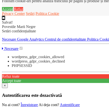
Folosim cookie-uri pentru analiza traficului pe pagini și produse și m
Accept
Refuz
Privacy Center
Setări
Politica Cookie
Salvat!
Povestile Marii Negre
Setări confidențialitate
Necesare
Google Analytics
Centrul de confidențialitate
Politica Cook
Necesare
wordpress_gdpr_cookies_allowed
wordpress_gdpr_cookies_declined
PHPSESSID
Refuz toate
Accept toate
×
Autentificarea este dezactivată
Nu ai cont?
Înregistrare
Ai deja cont?
Autentificare