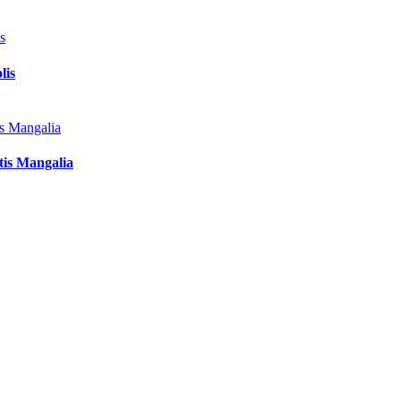
lis
tis Mangalia