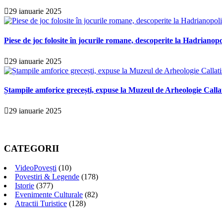
29 ianuarie 2025
Piese de joc folosite în jocurile romane, descoperite la Hadrianopo
29 ianuarie 2025
Ștampile amforice grecești, expuse la Muzeul de Arheologie Calla
29 ianuarie 2025
CATEGORII
VideoPovești
(10)
Povestiri & Legende
(178)
Istorie
(377)
Evenimente Culturale
(82)
Atractii Turistice
(128)