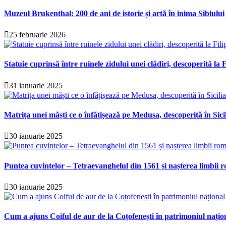
Muzeul Brukenthal: 200 de ani de istorie și artă în inima Sibiului
25 februarie 2026
Statuie cuprinsă între ruinele zidului unei clădiri, descoperită la F
31 ianuarie 2025
Matrița unei măști ce o înfățișează pe Medusa, descoperită în Sici
30 ianuarie 2025
Puntea cuvintelor – Tetraevanghelul din 1561 și nașterea limbii r
30 ianuarie 2025
Cum a ajuns Coiful de aur de la Coțofenești în patrimoniul națio