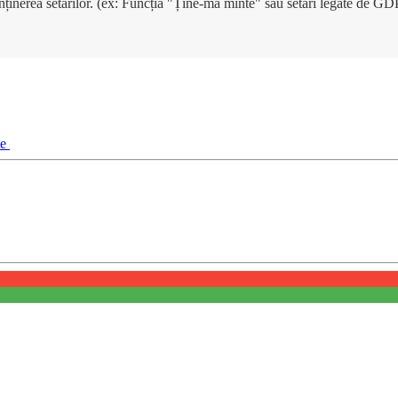
enținerea setărilor. (ex: Funcția "Ține-mă minte" sau setări legate de G
ie