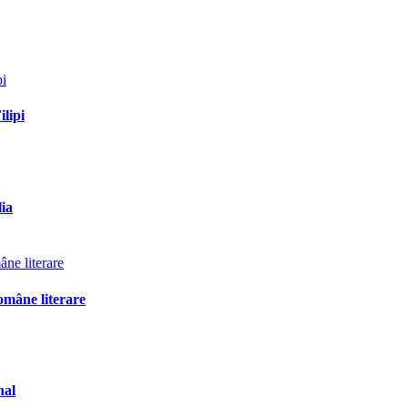
ilipi
lia
omâne literare
nal