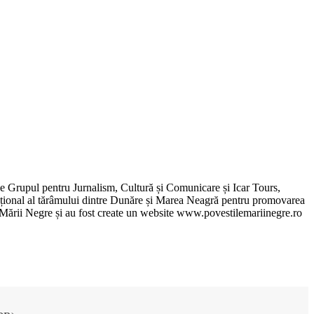
de Grupul pentru Jurnalism, Cultură și Comunicare și Icar Tours,
xcepțional al tărâmului dintre Dunăre și Marea Neagră pentru promovarea
ile Mării Negre și au fost create un website www.povestilemariinegre.ro