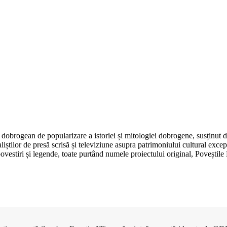
dobrogean de popularizare a istoriei și mitologiei dobrogene, susținut 
aliștilor de presă scrisă și televiziune asupra patrimoniului cultural e
, povestiri și legende, toate purtând numele proiectului original, Poveșt