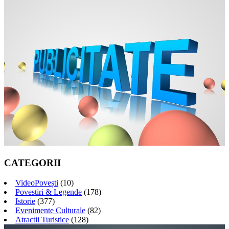
CATEGORII
VideoPovești
(10)
Povestiri & Legende
(178)
Istorie
(377)
Evenimente Culturale
(82)
Atractii Turistice
(128)