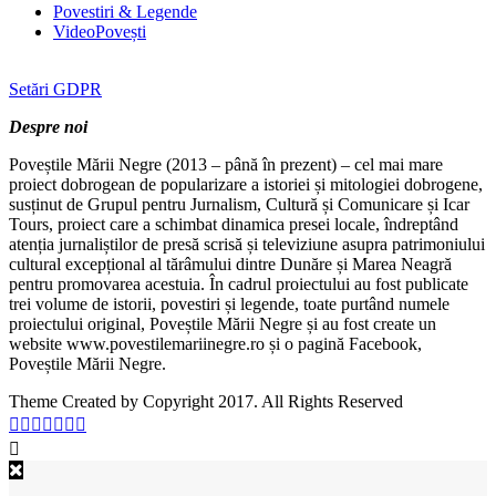
Povestiri & Legende
VideoPovești
Setări GDPR
Despre noi
Poveștile Mării Negre (2013 – până în prezent) – cel mai mare
proiect dobrogean de popularizare a istoriei și mitologiei dobrogene,
susținut de Grupul pentru Jurnalism, Cultură și Comunicare și Icar
Tours, proiect care a schimbat dinamica presei locale, îndreptând
atenția jurnaliștilor de presă scrisă și televiziune asupra patrimoniului
cultural excepțional al tărâmului dintre Dunăre și Marea Neagră
pentru promovarea acestuia. În cadrul proiectului au fost publicate
trei volume de istorii, povestiri și legende, toate purtând numele
proiectului original, Poveștile Mării Negre și au fost create un
website www.povestilemariinegre.ro și o pagină Facebook,
Poveștile Mării Negre.
Theme Created by Copyright 2017. All Rights Reserved