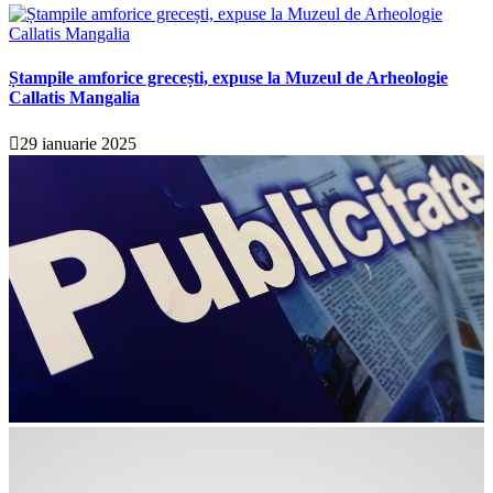
Ștampile amforice grecești, expuse la Muzeul de Arheologie
Callatis Mangalia
29 ianuarie 2025