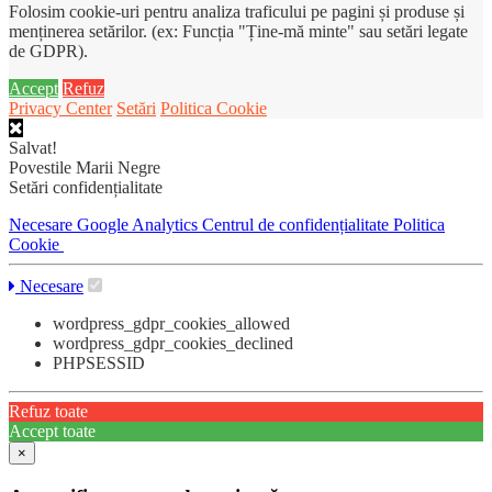
Folosim cookie-uri pentru analiza traficului pe pagini și produse și
menținerea setărilor. (ex: Funcția "Ține-mă minte" sau setări legate
de GDPR).
Accept
Refuz
Privacy Center
Setări
Politica Cookie
Salvat!
Povestile Marii Negre
Setări confidențialitate
Necesare
Google Analytics
Centrul de confidențialitate
Politica
Cookie
Necesare
wordpress_gdpr_cookies_allowed
wordpress_gdpr_cookies_declined
PHPSESSID
Refuz toate
Accept toate
×