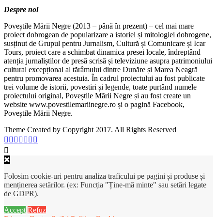
Despre noi
Poveștile Mării Negre (2013 – până în prezent) – cel mai mare
proiect dobrogean de popularizare a istoriei și mitologiei dobrogene,
susținut de Grupul pentru Jurnalism, Cultură și Comunicare și Icar
Tours, proiect care a schimbat dinamica presei locale, îndreptând
atenția jurnaliștilor de presă scrisă și televiziune asupra patrimoniului
cultural excepțional al tărâmului dintre Dunăre și Marea Neagră
pentru promovarea acestuia. În cadrul proiectului au fost publicate
trei volume de istorii, povestiri și legende, toate purtând numele
proiectului original, Poveștile Mării Negre și au fost create un
website www.povestilemariinegre.ro și o pagină Facebook,
Poveștile Mării Negre.
Theme Created by Copyright 2017. All Rights Reserved
Folosim cookie-uri pentru analiza traficului pe pagini și produse și
menținerea setărilor. (ex: Funcția "Ține-mă minte" sau setări legate
de GDPR).
Accept
Refuz