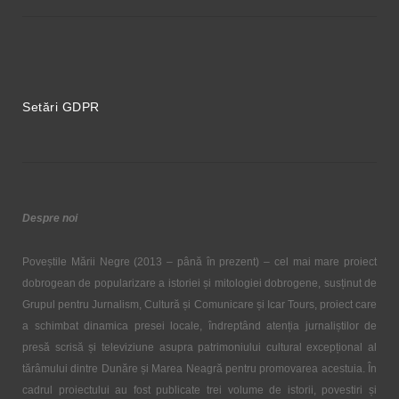
Setări GDPR
Despre noi
Poveștile Mării Negre (2013 – până în prezent) – cel mai mare proiect
dobrogean de popularizare a istoriei și mitologiei dobrogene, susținut de
Grupul pentru Jurnalism, Cultură și Comunicare și Icar Tours, proiect care
a schimbat dinamica presei locale, îndreptând atenția jurnaliștilor de
presă scrisă și televiziune asupra patrimoniului cultural excepțional al
tărâmului dintre Dunăre și Marea Neagră pentru promovarea acestuia. În
cadrul proiectului au fost publicate trei volume de istorii, povestiri și