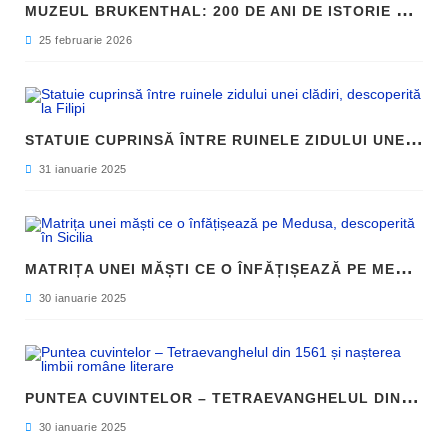
M
UZEUL BRUKENTHAL: 200 DE ANI DE ISTORIE ȘI ARTĂ ÎN INIMA SIBIULUI
25 februarie 2026
S
TATUIE CUPRINSĂ ÎNTRE RUINELE ZIDULUI UNEI CLĂDIRI, DESCOPERITĂ LA FILIPI
31 ianuarie 2025
M
ATRIȚA UNEI MĂȘTI CE O ÎNFĂȚIȘEAZĂ PE MEDUSA, DESCOPERITĂ ÎN SICILIA
30 ianuarie 2025
P
UNTEA CUVINTELOR – TETRAEVANGHELUL DIN 1561 ȘI NAȘTEREA LIMBII ROMÂNE LITERARE
30 ianuarie 2025