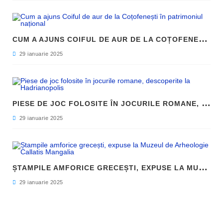
C
UM A AJUNS COIFUL DE AUR DE LA COȚOFENEȘTI ÎN PATRIMONIUL NAȚIONAL
29 ianuarie 2025
P
IESE DE JOC FOLOSITE ÎN JOCURILE ROMANE, DESCOPERITE LA HADRIANOPOLIS
29 ianuarie 2025
Ș
TAMPILE AMFORICE GRECEȘTI, EXPUSE LA MUZEUL DE ARHEOLOGIE CALLATIS MANGALIA
29 ianuarie 2025