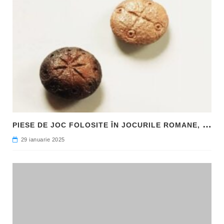
P
IESE DE JOC FOLOSITE ÎN JOCURILE ROMANE, DESCOPERITE LA HADRIANOPOLIS
29 ianuarie 2025