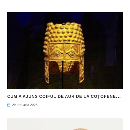
C
UM A AJUNS COIFUL DE AUR DE LA COȚOFENEȘTI ÎN PATRIMONIUL NAȚIONAL
29 ianuarie 2025