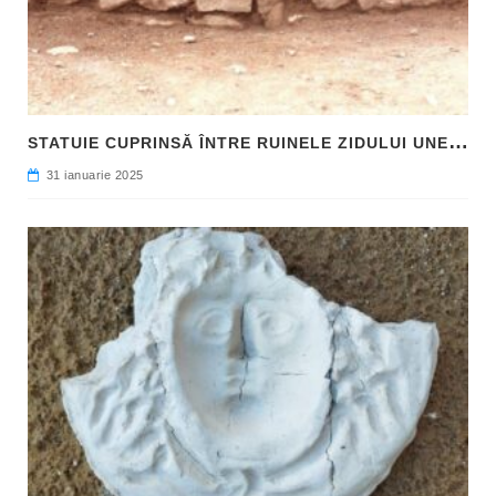
S
TATUIE CUPRINSĂ ÎNTRE RUINELE ZIDULUI UNEI CLĂDIRI, DESCOPERITĂ LA FILIPI
31 ianuarie 2025