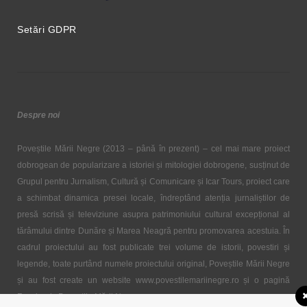
Setări GDPR
Despre noi
Poveștile Mării Negre (2013 – până în prezent) – cel mai mare proiect
dobrogean de popularizare a istoriei și mitologiei dobrogene, susținut de
Grupul pentru Jurnalism, Cultură și Comunicare și Icar Tours, proiect care
a schimbat dinamica presei locale, îndreptând atenția jurnaliștilor de
presă scrisă și televiziune asupra patrimoniului cultural excepțional al
tărâmului dintre Dunăre și Marea Neagră pentru promovarea acestuia. În
cadrul proiectului au fost publicate trei volume de istorii, povestiri și
legende, toate purtând numele proiectului original, Poveștile Mării Negre
și au fost create un website www.povestilemariinegre.ro și o pagină
Facebook, Poveștile Mării Negre.