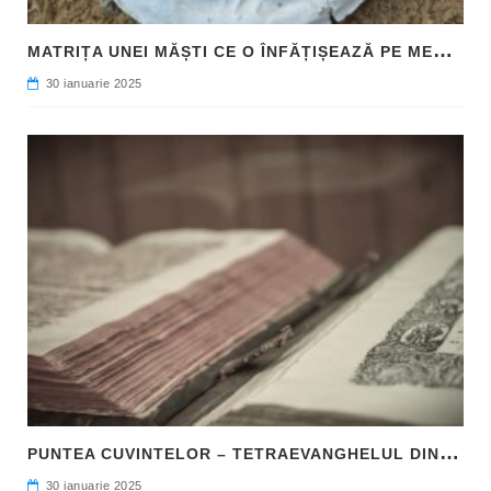
M
ATRIȚA UNEI MĂȘTI CE O ÎNFĂȚIȘEAZĂ PE MEDUSA, DESCOPERITĂ ÎN SICILIA
30 ianuarie 2025
P
UNTEA CUVINTELOR – TETRAEVANGHELUL DIN 1561 ȘI NAȘTEREA LIMBII ROMÂNE LITERARE
30 ianuarie 2025