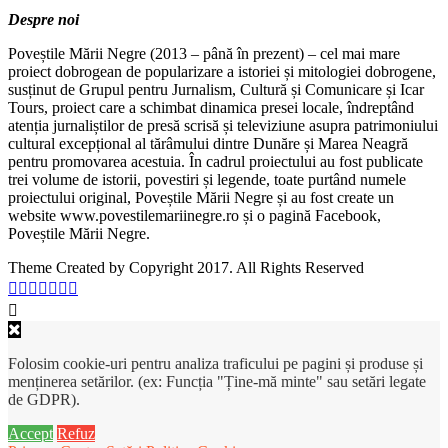
Despre noi
Poveștile Mării Negre (2013 – până în prezent) – cel mai mare
proiect dobrogean de popularizare a istoriei și mitologiei dobrogene,
susținut de Grupul pentru Jurnalism, Cultură și Comunicare și Icar
Tours, proiect care a schimbat dinamica presei locale, îndreptând
atenția jurnaliștilor de presă scrisă și televiziune asupra patrimoniului
cultural excepțional al tărâmului dintre Dunăre și Marea Neagră
pentru promovarea acestuia. În cadrul proiectului au fost publicate
trei volume de istorii, povestiri și legende, toate purtând numele
proiectului original, Poveștile Mării Negre și au fost create un
website www.povestilemariinegre.ro și o pagină Facebook,
Poveștile Mării Negre.
Theme Created by Copyright 2017. All Rights Reserved
Folosim cookie-uri pentru analiza traficului pe pagini și produse și
menținerea setărilor. (ex: Funcția "Ține-mă minte" sau setări legate
de GDPR).
Accept
Refuz