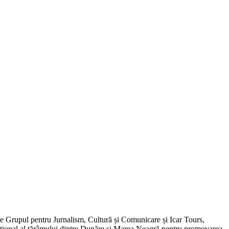
de Grupul pentru Jurnalism, Cultură și Comunicare și Icar Tours,
xcepțional al tărâmului dintre Dunăre și Marea Neagră pentru promovarea