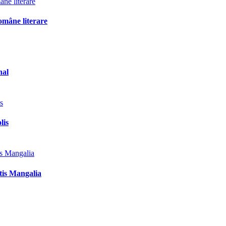
omâne literare
nal
lis
tis Mangalia