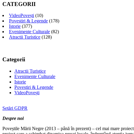
CATEGORII
VideoPovești
(10)
Povestiri & Legende
(178)
Istorie
(377)
Evenimente Culturale
(82)
Atractii Turistice
(128)
Categorii
Atractii Turistice
Evenimente Culturale
Istorie
Povestiri & Legende
VideoPovești
Setări GDPR
Despre noi
Poveștile Mării Negre (2013 – până în prezent) – cel mai mare proiect 
proiect care a schimbat dinamica presei locale, îndreptând atenția jurn