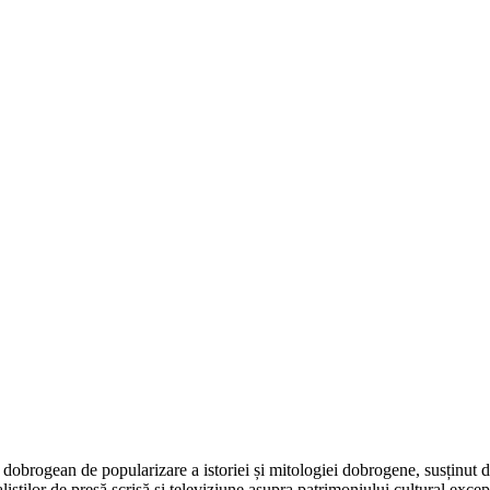
dobrogean de popularizare a istoriei și mitologiei dobrogene, susținut 
aliștilor de presă scrisă și televiziune asupra patrimoniului cultural e