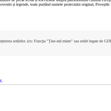
, povestiri și legende, toate purtând numele proiectului original, Poveșt
enținerea setărilor. (ex: Funcția "Ține-mă minte" sau setări legate de G
ie