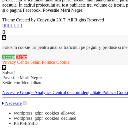
acestuia. În cadrul proiectului au fost publicate trei volume de istorii
și o pagină Facebook, Poveștile Mării Negre.
Theme Created by Copyright 2017. All Rights Reserved
Folosim cookie-uri pentru analiza traficului pe pagini și produse și m
Accept
Refuz
Privacy Center
Setări
Politica Cookie
Salvat!
Povestile Marii Negre
Setări confidențialitate
Necesare
Google Analytics
Centrul de confidențialitate
Politica Cook
Necesare
wordpress_gdpr_cookies_allowed
wordpress_gdpr_cookies_declined
PHPSESSID