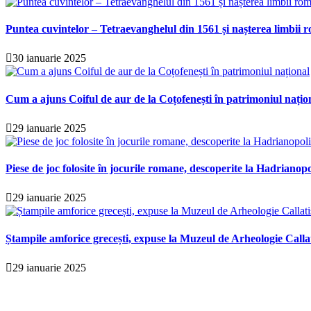
Puntea cuvintelor – Tetraevanghelul din 1561 și nașterea limbii r
30 ianuarie 2025
Cum a ajuns Coiful de aur de la Coțofenești în patrimoniul națio
29 ianuarie 2025
Piese de joc folosite în jocurile romane, descoperite la Hadrianopo
29 ianuarie 2025
Ștampile amforice grecești, expuse la Muzeul de Arheologie Calla
29 ianuarie 2025