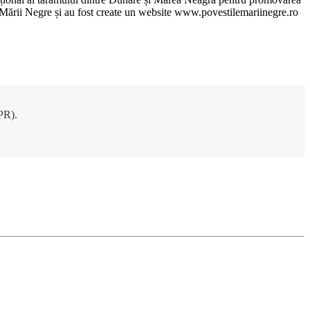
ile Mării Negre și au fost create un website www.povestilemariinegre.ro
DPR).