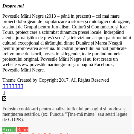
Despre noi
Poveștile Mării Negre (2013 – până în prezent) – cel mai mare
proiect dobrogean de popularizare a istoriei și mitologiei dobrogene,
susținut de Grupul pentru Jurnalism, Cultură și Comunicare și Icar
Tours, proiect care a schimbat dinamica presei locale, îndreptând
atenția jurnaliștilor de presă scrisă și televiziune asupra patrimoniului
cultural excepțional al tărâmului dintre Dunăre și Marea Neagră
pentru promovarea acestuia. În cadrul proiectului au fost publicate
trei volume de istorii, povestiri și legende, toate purtând numele
proiectului original, Poveștile Mării Negre și au fost create un
website www.povestilemariinegre.ro și o pagină Facebook,
Poveștile Mării Negre.
Theme Created by Copyright 2017. All Rights Reserved
Folosim cookie-uri pentru analiza traficului pe pagini și produse și
menținerea setărilor. (ex: Funcția "Ține-mă minte" sau setări legate
de GDPR).
Accept
Refuz