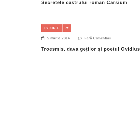
Secretele castrului roman Carsium
ISTORIE
5 martie 2014
|
Fără Comentarii
Troesmis, dava geților și poetul Ovidius