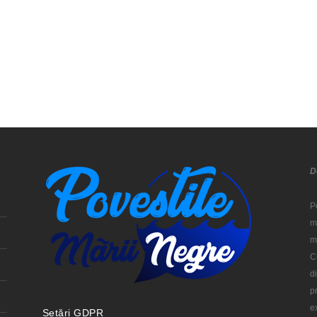
D
P
m
m
C
d
p
e
Setări GDPR