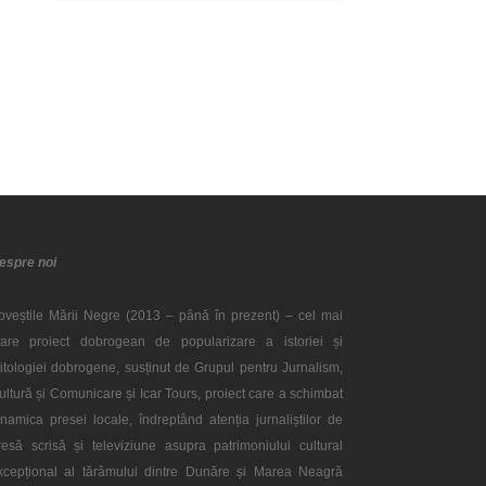
espre noi
oveștile Mării Negre (2013 – până în prezent) – cel mai
are proiect dobrogean de popularizare a istoriei și
itologiei dobrogene, susținut de Grupul pentru Jurnalism,
ultură și Comunicare și Icar Tours, proiect care a schimbat
inamica presei locale, îndreptând atenția jurnaliștilor de
resă scrisă și televiziune asupra patrimoniului cultural
xcepțional al tărâmului dintre Dunăre și Marea Neagră