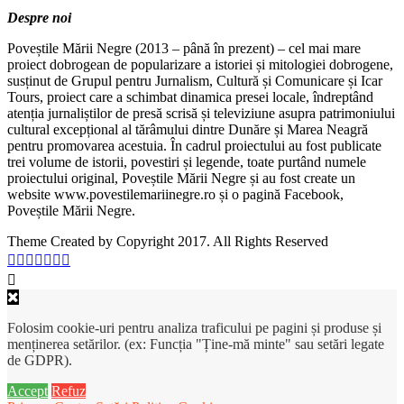
Despre noi
Poveștile Mării Negre (2013 – până în prezent) – cel mai mare
proiect dobrogean de popularizare a istoriei și mitologiei dobrogene,
susținut de Grupul pentru Jurnalism, Cultură și Comunicare și Icar
Tours, proiect care a schimbat dinamica presei locale, îndreptând
atenția jurnaliștilor de presă scrisă și televiziune asupra patrimoniului
cultural excepțional al tărâmului dintre Dunăre și Marea Neagră
pentru promovarea acestuia. În cadrul proiectului au fost publicate
trei volume de istorii, povestiri și legende, toate purtând numele
proiectului original, Poveștile Mării Negre și au fost create un
website www.povestilemariinegre.ro și o pagină Facebook,
Poveștile Mării Negre.
Theme Created by Copyright 2017. All Rights Reserved
Folosim cookie-uri pentru analiza traficului pe pagini și produse și
menținerea setărilor. (ex: Funcția "Ține-mă minte" sau setări legate
de GDPR).
Accept
Refuz