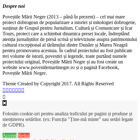
Despre noi
Poveștile Mării Negre (2013 – până în prezent) – cel mai mare
proiect dobrogean de popularizare a istoriei și mitologiei dobrogene,
susținut de Grupul pentru Jurnalism, Cultură și Comunicare și Icar
Tours, proiect care a schimbat dinamica presei locale, îndreptând
atenția jurnaliștilor de presă scrisă și televiziune asupra patrimoniului
cultural excepțional al tărâmului dintre Dunăre și Marea Neagră
pentru promovarea acestuia. În cadrul proiectului au fost publicate
trei volume de istorii, povestiri și legende, toate purtând numele
proiectului original, Poveștile Mării Negre și au fost create un
website www.povestilemariinegre.ro și o pagină Facebook,
Poveștile Mării Negre.
Theme Created by Copyright 2017. All Rights Reserved
Folosim cookie-uri pentru analiza traficului pe pagini și produse și
menținerea setărilor. (ex: Funcția "Ține-mă minte" sau setări legate
de GDPR).
Accept
Refuz